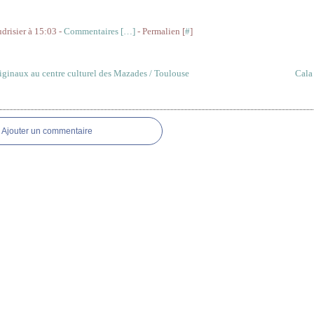
udrisier à 15:03 -
Commentaires [
…
]
- Permalien [
#
]
iginaux au centre culturel des Mazades / Toulouse
Cala
res
Ajouter un commentaire