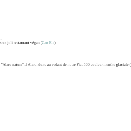
n,
s un joli restaurant végan (
Can Ela
)
el "Alaro natura", à Alaro, donc au volant de notre Fiat 500 couleur menthe glaciale (