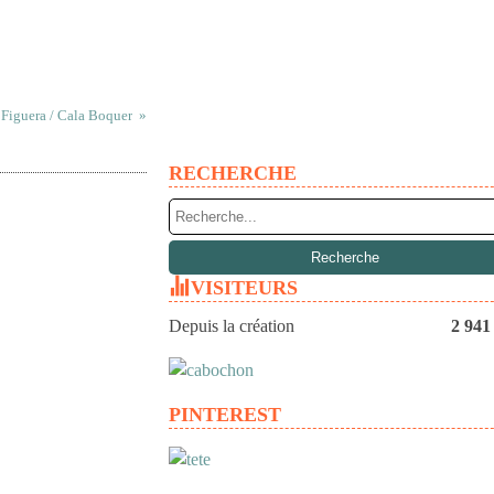
 Figuera / Cala Boquer
RECHERCHE
VISITEURS
Depuis la création
2 941
PINTEREST