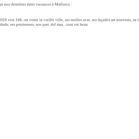
sur nos dernières mini vacances à Mallorca :
026 vers 16h, on visite la vieille ville, ses ruelles ocre, ses façades art nouveau, sa 
rale, ses persiennes, son parc del mar,...tout est beau.