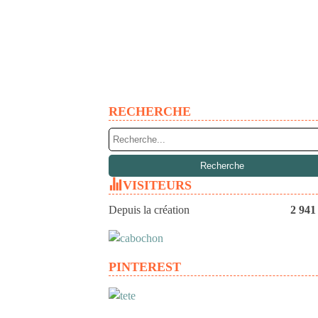
RECHERCHE
VISITEURS
Depuis la création
2 941
PINTEREST