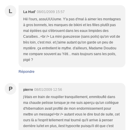
L
La Hud'
08/01/2009 15:57
Hé l'ours, assuUUUume. Y'a pas d'mal à aimer les montagnes
à gros bonnets, les marques de bikini et les filles plutôt pas
mal épilées qui s'ébrouent dans les eaux limpides des
Caraïbes...<br /> La mini gueuzesse (sans poils) qu'on voit de
très loin, c'est moi. et j'aime autant qu'on garde un peu de
mystère. ça entretient le mythe. d'ailleurs, Madame Doudou
me compare souvent au Yéti... mais toujours sans les poils,
pigé ?
Répondre
P
pierre
08/01/2009 12:56
j'étais en train de roupiller tranquillement, emmitouflé dans
ma chaude pelisse lorsque je me suis aperçu qu'un collègue
d'hibernation avait profité de mon endormissement pour
mettre un message!<br /> autant vous le dire tout de suite, cet
ours là a l'esprit tellement mal tourné qu'il arrive à penser
derrière lui!et en plus, ilest hypocrite puisqu'il dit que c'est