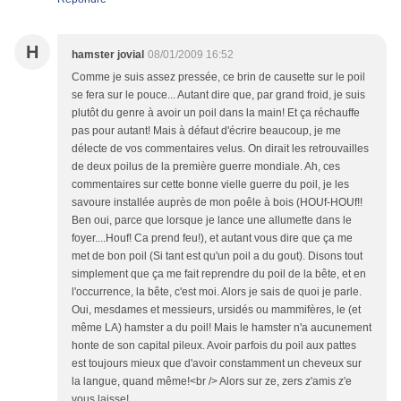
H
hamster jovial
08/01/2009 16:52
Comme je suis assez pressée, ce brin de causette sur le poil
se fera sur le pouce... Autant dire que, par grand froid, je suis
plutôt du genre à avoir un poil dans la main! Et ça réchauffe
pas pour autant! Mais à défaut d'écrire beaucoup, je me
délecte de vos commentaires velus. On dirait les retrouvailles
de deux poilus de la première guerre mondiale. Ah, ces
commentaires sur cette bonne vielle guerre du poil, je les
savoure installée auprès de mon poêle à bois (HOUf-HOUf!!
Ben oui, parce que lorsque je lance une allumette dans le
foyer....Houf! Ca prend feu!), et autant vous dire que ça me
met de bon poil (Si tant est qu'un poil a du gout). Disons tout
simplement que ça me fait reprendre du poil de la bête, et en
l'occurrence, la bête, c'est moi. Alors je sais de quoi je parle.
Oui, mesdames et messieurs, ursidés ou mammifères, le (et
même LA) hamster a du poil! Mais le hamster n'a aucunement
honte de son capital pileux. Avoir parfois du poil aux pattes
est toujours mieux que d'avoir constamment un cheveux sur
la langue, quand même!<br /> Alors sur ze, zers z'amis z'e
vous laisse!