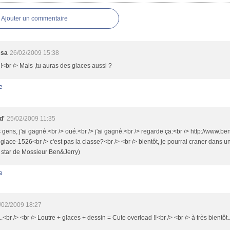
Ajouter un commentaire
ssa
26/02/2009 15:38
!<br /> Mais ,tu auras des glaces aussi ?
e
d'
25/02/2009 11:35
 gens, j'ai gagné.<br /> oué.<br /> j'ai gagné.<br /> regarde ça:<br /> http://www.ben
-glace-1526<br /> c'est pas la classe?<br /> <br /> bientôt, je pourrai craner dans un
 star de Mossieur Ben&Jerry)
e
/02/2009 18:27
<br /> <br /> Loutre + glaces + dessin = Cute overload !!<br /> <br /> à très bientôt...