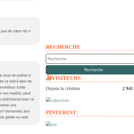
t pas de cœur.<br />
RECHERCHE
r à coup de poêles à
VISITEURS
tre se met à faire de
erveilleux (cette
Depuis la création
2 941
er ses impôts), peut
 petit biscuit avec ce
? comme une
oins? demandez aux
PINTEREST
ar gilette ou veet