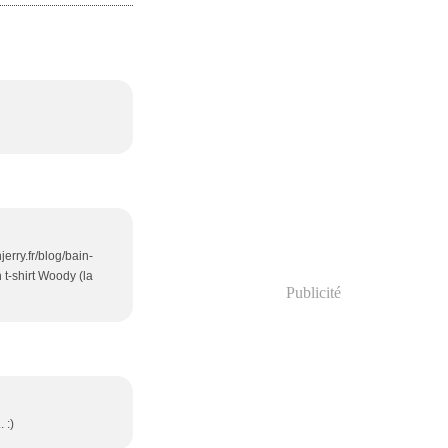
jerry.fr/blog/bain-
 t-shirt Woody (la
Publicité
 :)