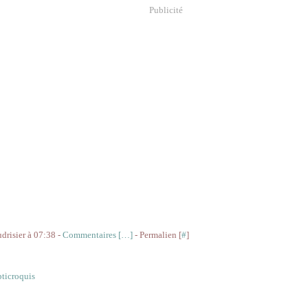
Publicité
udrisier à 07:38 -
Commentaires [
…
]
- Permalien [
#
]
pticroquis
res