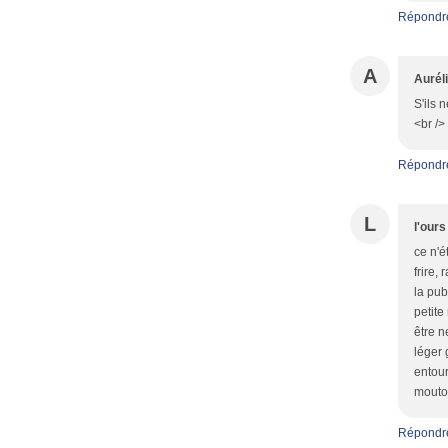
Répondr
A
Aurél
S'ils 
<br />
Répondr
L
l'ours
ce n'é
frire,
la pub
petite
être n
léger 
entou
mouton
Répondr