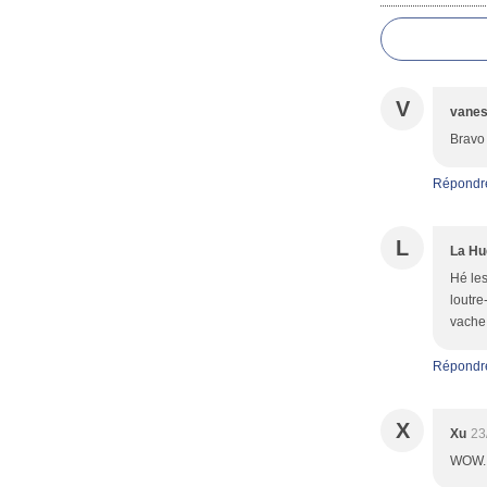
V
vane
Bravo 
Répondr
L
La Hu
Hé les
loutre
vache
Répondr
X
Xu
23
WOW...