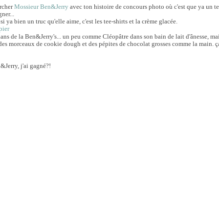
ercher
Mossieur Ben&Jerry
avec ton histoire de concours photo où c'est que ya un te
ner...
 si ya bien un truc qu'elle aime, c'est les tee-shirts et la crème glacée.
ans de la Ben&Jerry's... un peu comme Cléopâtre dans son bain de lait d'ânesse, mai
 des morceaux de cookie dough et des pépites de chocolat grosses comme la main. ça
&Jerry, j'ai gagné?!