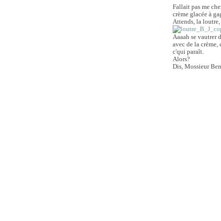
Fallait pas me ch
crème glacée à gag
Attends, la loutre,
Aaaah se vautrer d
avec de la crème,
c'qui paraît.
Alors?
Dis, Mossieur Ben