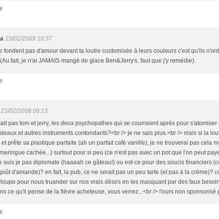
e
ia
23/02/2009 10:37
ne fondent pas d'amour devant ta loutre customisée à leurs couleurs c'est qu'ils n'on
 (Au fait, je n'ai JAMAIS mangé de glace Ben&Jerry's, faut que j'y remédie).
e
23/02/2009 08:13
tait pas tom et jerry, les deux psychopathes qui se courraient après pour s'atomise
 rateaux et autres instruments contondants?<br /> je ne sais plus.<br /> mais si la lou
 et prête sa plastique parfaite (ah un parfait café vanille), je ne trouverai pas cela m
 meringue cachée...) surtout pour si peu (ce n'est pas avec un pot que l'on peut pay
e suis je pas diplomate (haaaah ce gâteau!) ou est-ce pour des soucis financiers (ce
goût d'amande)? en fait, la pub, ce ne serait pas un peu tarte (et pas à la crème)
rloupe pour nous truander sur nos vrais désirs en les masquant par des faux bes
s ce qu'il pense de la fièvre acheteuse, vous verrez...<br /> l'ours non sponsorisé p
e