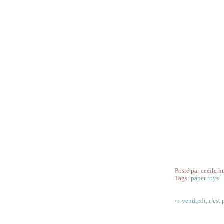
Posté par cecile h
Tags:
paper toys
vendredi, c'est 
Commentai