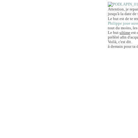
Attention, je repa
jusqu'à la date de
Le but est de te re
Philippe joue auss
tout du moins, les
Le but
ultime
est 
préféré afin d'acqu
Voilà, c'est dit.
à demain pour ta 