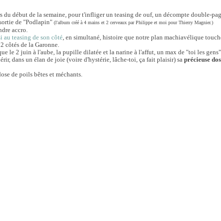
rs du début de la semaine, pour t'infliger un teasing de ouf, un décompte double-pa
 sortie de "Podlapin"
(l'album créé à 4 mains et 2 cerveaux par Philippe et moi pour Thierry Magnier.)
ndre accro.
i au teasing de son côté
, en simultané, histoire que notre plan machiavélique touche
 2 côtés de la Garonne.
que le 2 juin à l'aube, la pupille dilatée et la narine à l'affut, un max de "toi les gens"
érir, dans un élan de joie (voire d'hystérie, lâche-toi, ça fait plaisir) sa
précieuse do
dose de poils bêtes et méchants.