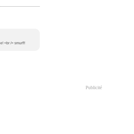
e! <br /> smurf!!
Publicité