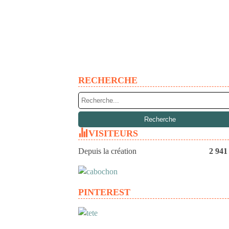
RECHERCHE
VISITEURS
Depuis la création
2 941
PINTEREST