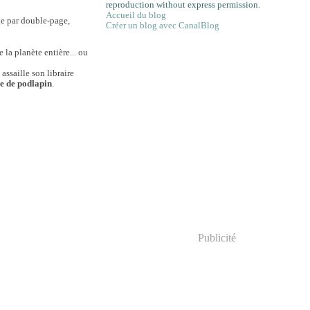
reproduction without express permission.
Accueil du blog
ge par double-page,
Créer un blog avec CanalBlog
 la planète entière... ou
 assaille son libraire
se de podlapin
.
Publicité