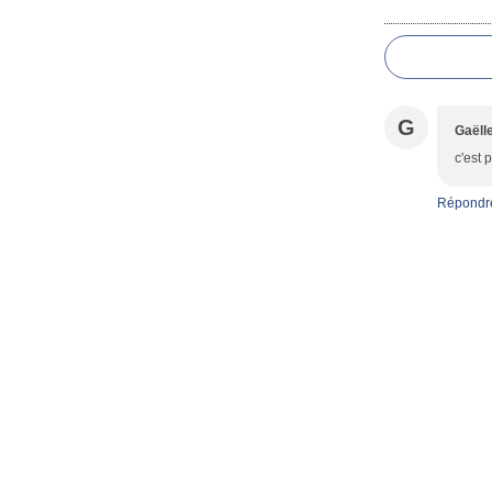
Commentai
G
Gaëll
c'est 
Répondr