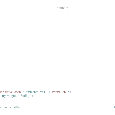
Publicité
udrisier à 08:26 -
Commentaires [
…
]
- Permalien [
#
]
ierry Magnier
,
Podlapin
ut pas travailler.