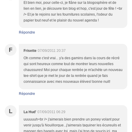
Et bien moi, pour celle-ci, je flâne sur la blogosphère et de
lien en lien, je découvre ton blog et hop, c'est jour de fête ! <br
/> Et je te rejoins sur les fournitures scolaires, l'odeur du
papier tout neuf et le plaisir du nouvel agenda !
Répondre
F
Frisette
07/09/2011 20:37
Oh comme c'est vrai... y'a des gamins dans la cours de récré
qui sont heureux comme tout de montrer leurs nouvelles
chaussures! Moi pour chaque rentrée je m'achète un nouveau
tee-shirt que je met le jour de la rentrée quand je fais
connaissance avec mes nouveaux élèves! bonne nuit!
Répondre
L
La Hud'
07/09/2011 06:29
uuuuuuh<br /> j'aimerais bien prendre un poney volant pour
venir jusqu'à Nouillorque...j'aimerais taquiner les écureuils et
manger des bagels avec toi, mais j'ai trop de soucis ici, ma