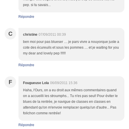
pep. si tu savais...
Répondre
C
christine
07/09/2011 00:39
ben moi pour pas blueser .... je pars vivre a nouyorque juste a
cote des écureuils et sous les pommes .... et je waiting for you
my dear and lovely pep !!!!!!
Répondre
F
Fougueuse Lola
06/09/2011 15:36
Haha, l'Ours, on a eu droit aux mêmes commentaires quand
on a accueilli les stroumphs... Tu n'es pas seul! Pour éviter le
blues de la rentrée, je navigue de classes en classes en
attendant qu'on m'envoie remplacer quelqu'un d'autre... Pas
folichon comme rentrée!
Répondre