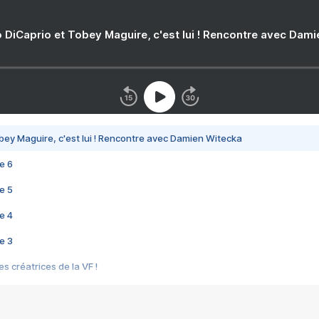
 DiCaprio et Tobey Maguire, c'est lui ! Rencontre avec Dam
bey Maguire, c'est lui ! Rencontre avec Damien Witecka
e 6
e 5
e 4
e 3
s créatrices de la VF !
e 2
e 1