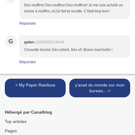
Des muffins! Des muffins! Des muffins!! Je me suis acheté un
moule à muffins, et j'ai fait ta recette. C'était trop bon!
Répondre
G
galien
22/02/2012 08:44
Chouette boulot, très coloré, très vif. Bravo mam'zelle !
Répondre
< My Paper Rainbow
y'avait du monde sur mon
bureau... >
Hébergé par Canalblog
Top articles
Pages