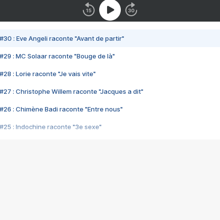
#30 : Eve Angeli raconte "Avant de partir"
#29 : MC Solaar raconte "Bouge de là"
28 : Lorie raconte "Je vais vite"
#27 : Christophe Willem raconte "Jacques a dit"
#26 : Chimène Badi raconte "Entre nous"
#25 : Indochine raconte "3e sexe"
#24 : Zaho raconte "C'est chelou"
#23 : Patrick Bruel raconte "Au café des délices"
#22 : Kyo raconte "Le chemin"
#21 : Nolwenn Leroy raconte "Cassé"
#20 : Patrick Hernandez raconte "Born to be alive"