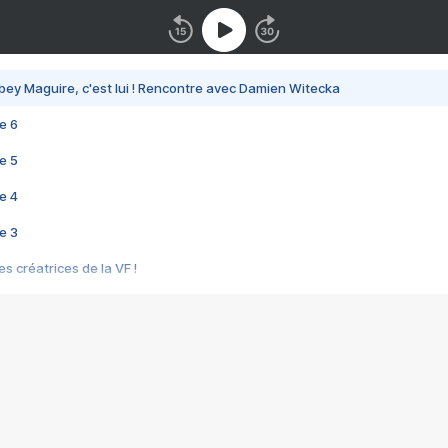
bey Maguire, c'est lui ! Rencontre avec Damien Witecka
e 6
e 5
e 4
e 3
s créatrices de la VF !
e 2
e 1
e Mektoub My Love arrive enfin ! Rencontre avec Shaïn Boumedine et Sal
i : après Toni en famille