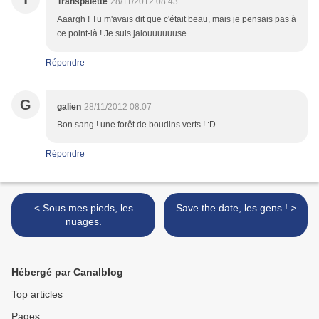
Transpalette
28/11/2012 08:43
Aaargh ! Tu m'avais dit que c'était beau, mais je pensais pas à
ce point-là ! Je suis jalouuuuuuse…
Répondre
G
galien
28/11/2012 08:07
Bon sang ! une forêt de boudins verts ! :D
Répondre
< Sous mes pieds, les
Save the date, les gens ! >
nuages.
Hébergé par Canalblog
Top articles
Pages