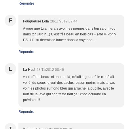
Répondre
F
Fougueuse Lola
28/11/2012 09:44
Avoue que tu aimerais avoir les mêmes dans ton salon! (ou
dans ton jardin...) C'est très beau en tous cas = )<br /> <br />
PS : HJ, tu devrais te lancer dans la voyance...
Répondre
L
La Hud'
28/11/2012 08:46
voui, c'était beau. et encore, là, c'était le jour où le ciel était
voilé, du coup, le vert des cactus ressort moins. mais tu vas
voir les photos sur fond bleu qui arrache la pupille, avec le
noir de la lave qui contraste tout ça : choc oculaire en
prévision !!
Répondre
T