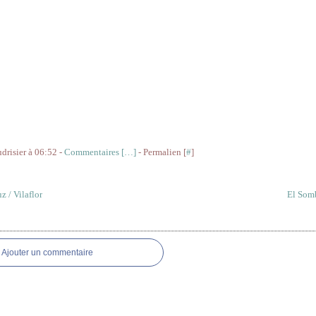
udrisier à 06:52 -
Commentaires [
…
]
- Permalien [
#
]
z / Vilaflor
El Somb
res
Ajouter un commentaire