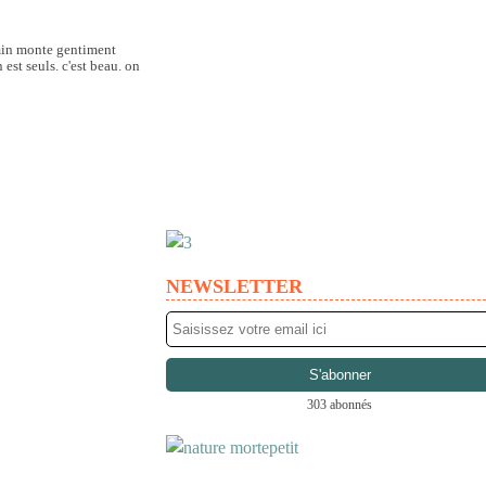
hemin monte gentiment
n est seuls. c'est beau. on
NEWSLETTER
303 abonnés