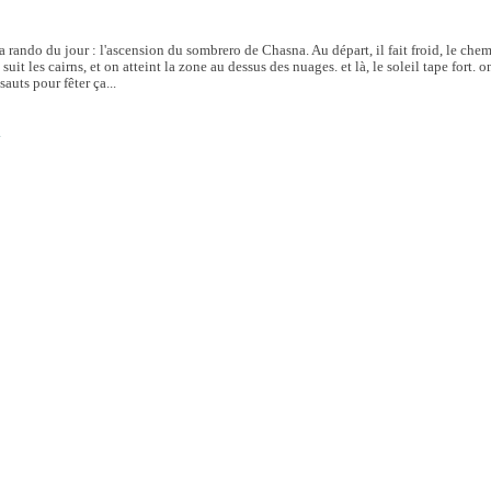
la rando du jour : l'ascension du sombrero de Chasna. Au départ, il fait froid, le c
suit les cairns, et on atteint la zone au dessus des nuages. et là, le soleil tape fort. o
sauts pour fêter ça...