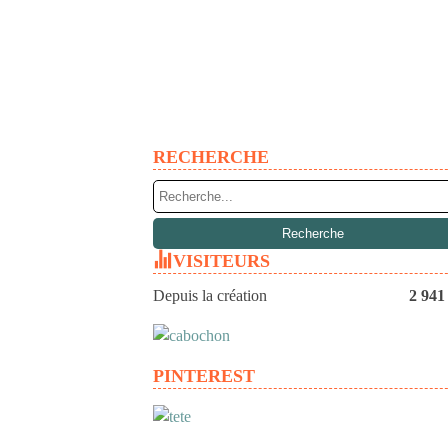
RECHERCHE
VISITEURS
Depuis la création
2 941
PINTEREST