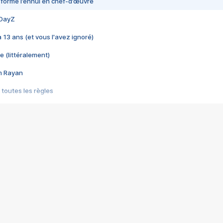
nsformé l’ennui en chef-d’œuvre
 DayZ
 a 13 ans (et vous l'avez ignoré)
e (littéralement)
im Rayan
 toutes les règles
s les jeux vidéo
us choquant de Rockstar ? - Le scandale BULLY
e plus moche de Steam
du RÊVE tourne au CAUCHEMAR
pendant 8 heures
it… à tort
umiliés par un jeu vidéo