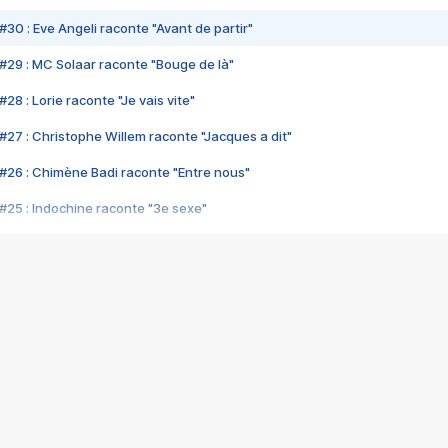
#30 : Eve Angeli raconte "Avant de partir"
#29 : MC Solaar raconte "Bouge de là"
28 : Lorie raconte "Je vais vite"
#27 : Christophe Willem raconte "Jacques a dit"
#26 : Chimène Badi raconte "Entre nous"
#25 : Indochine raconte "3e sexe"
#24 : Zaho raconte "C'est chelou"
#23 : Patrick Bruel raconte "Au café des délices"
#22 : Kyo raconte "Le chemin"
#21 : Nolwenn Leroy raconte "Cassé"
#20 : Patrick Hernandez raconte "Born to be alive"
#19 : Lorie raconte "Près de moi"