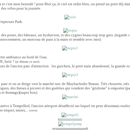
ur et c'est mon beursdé ! pour fêter ça, le ciel est enfin bleu, on prend un petit déj 
e des vélos pour la journée.
Treptower Park.
, des ponts, des bâteaux, un hydravion, et des cygnes beaucoup trop gros. (regarde 
 innocemment, un morceau de pain à la main et tremble avec moi)
ette ambiance au bord de l'eau.
E, hein ?
(je déteste ce mot)
ts de l'ancien parc d'attraction : les guichets, le petit train abandonné, la grande rou
u parc et on se dirige vers le marché turc de Maybachufer Strasse. Très chouette, très
gues, des fraises à picorer et des guérites qui vendent des "gözleme" à emporter (pa
s et fromage)(super bon)
arrive à Tempelhof, l'ancien aéroport désaffecté sur lequel on peut désormais rouler, 
ue-niquer, sauter,...
crever.
hiiiiiiiiiiiiiiiiiii
yeaaaaaaaaaaaaaaah