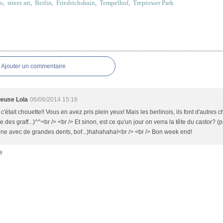
o
,
street art
,
Berlin
,
Friedrichshain
,
Tempelhof
,
Treptower Park
res
Ajouter un commentaire
euse Lola
06/06/2014 15:16
c'était chouette!! Vous en avez pris plein yeux! Mais les berlinois, ils font d'autre
ire des graff...)^^<br /> <br /> Et sinon, est ce qu'un jour on verra la tête du castor? 
ine avec de grandes dents, bof...)hahahaha!<br /> <br /> Bon week end!
e