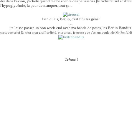
er dans l'avion, j'achète quand même encore des pâtisseries (kirschstreusel et streu
..l'hypoglycémie, la peur de manquer, tout ça...
Ben ouais, Berlin, c'est fini les gens !
...
jte laisse passer un bon week-end avec ma bande de potes, les Berlin Bandits 
 crois que celui-là, c'est mon graff préféré. et a priori, je pense que c'est un boulot de Mr Penfo
Tchuss
!