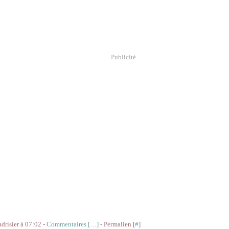
Publicité
udrisier à 07:02 -
Commentaires [
…
]
- Permalien [
#
]