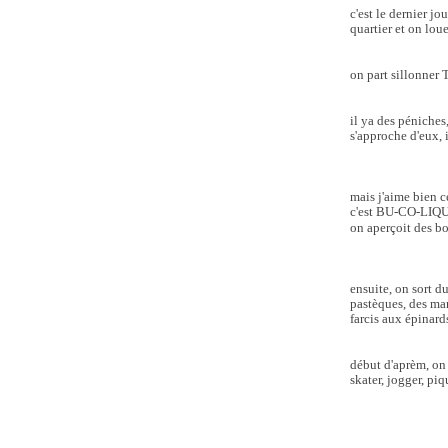
c'est le dernier jo
quartier et on lou
on part sillonner 
il ya des péniches
s'approche d'eux,
mais j'aime bien c
c'est BU-CO-LIQU
on aperçoit des bou
ensuite, on sort d
pastèques, des man
farcis aux épinard
début d'aprèm, on 
skater, jogger, piq