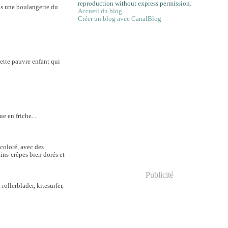
reproduction without express permission.
dans une boulangerie du
Accueil du blog
Créer un blog avec CanalBlog
cette pauvre enfant qui
e en friche...
 coloré, avec des
ins-crêpes bien dorés et
Publicité
rollerblader, kitesurfer,