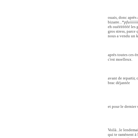
ouais, donc après 
bizarre...*
pfuiiiiiii
eh ouééééééé les g
gros stress, parce
nous a vendu un ki
après toutes ces é
c'est moelleux.
avant de repartir,
brac déjantée
et pour le dernier
Voilà...le lendemai
qui te ramènent à 