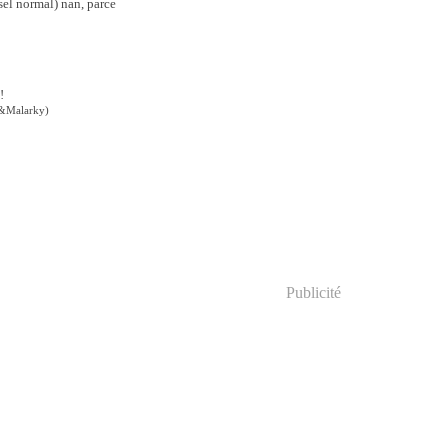
sel normal) nan, parce
!
ld&Malarky)
Publicité