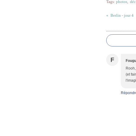
Tags:
photos
,
déc
Berlin - jour 4
Commentai
F
Fougu
Rooh, 
(et fa
l'imag
Répondr