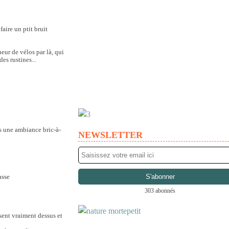
aire un ptit bruit
eur de vélos par là, qui
es rustines...
ns une ambiance bric-à-
NEWSLETTER
asse
303 abonnés
osent vraiment dessus et