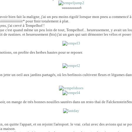
waaaaaaaaah
avoir bien fait la maligne, j'ai un peu moins rigolé lorsque mon pneu a commencé à f
iiiiiiiiiiiiiiiiiit*
pour finir totalement à plat.
ens, j'ai crevé à Tempelhof !
 que c'est quand même un peu loin de tout, Tempelhof... heureusement, y avait un lou
t de rustines. et heureusement (bis) j'ai un gars qui sait démonter les vélos et poser d
motions, on profite des herbes hautes pour se reposer.
 on jette un oeil aux jardins partagés, où les berlinois cultivent fleurs et légumes da
 soir, on mange de très bonnes nouilles sautées dans un resto thaï de
FalckensteinStr
n, on quitte l'appart, et on rejoint l'aéroport. le vrai. celui avec des avions qui se p
la maison.