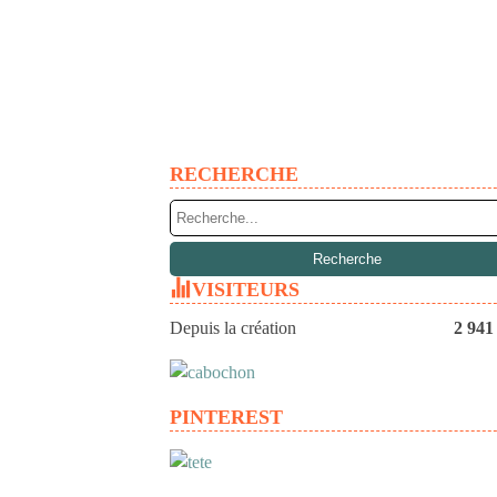
RECHERCHE
VISITEURS
Depuis la création
2 941
PINTEREST