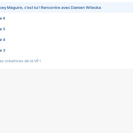
bey Maguire, c'est lui ! Rencontre avec Damien Witecka
e 6
e 5
e 4
e 3
s créatrices de la VF !
e 2
e 1
e Mektoub My Love arrive enfin ! Rencontre avec Shaïn Boumedine et Sal
i : après Toni en famille
elle réalise le bouleversant Dites lui que je l'aime
ais ! Rencontre autour de Vie privée de Rebecca Zlotowski