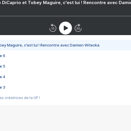
 DiCaprio et Tobey Maguire, c'est lui ! Rencontre avec Dam
bey Maguire, c'est lui ! Rencontre avec Damien Witecka
e 6
e 5
e 4
e 3
s créatrices de la VF !
e 2
e 1
e Mektoub My Love arrive enfin ! Rencontre avec Shaïn Boumedine et Sal