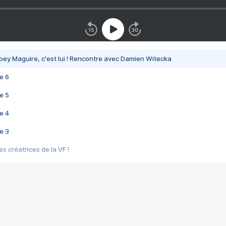
bey Maguire, c'est lui ! Rencontre avec Damien Witecka
e 6
e 5
e 4
e 3
s créatrices de la VF !
e 2
e 1
e Mektoub My Love arrive enfin ! Rencontre avec Shaïn Boumedine et Sal
i : après Toni en famille