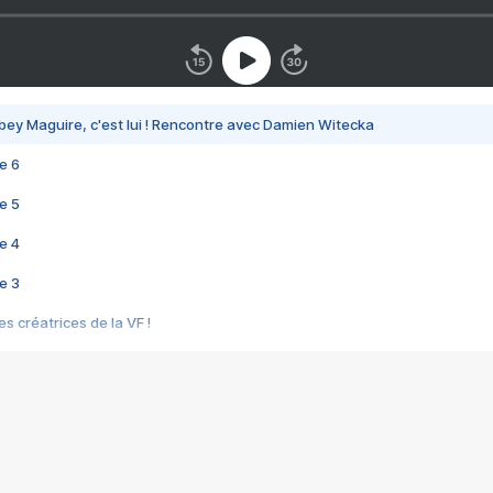
bey Maguire, c'est lui ! Rencontre avec Damien Witecka
e 6
e 5
e 4
e 3
s créatrices de la VF !
e 2
e 1
e Mektoub My Love arrive enfin ! Rencontre avec Shaïn Boumedine et Sal
i : après Toni en famille