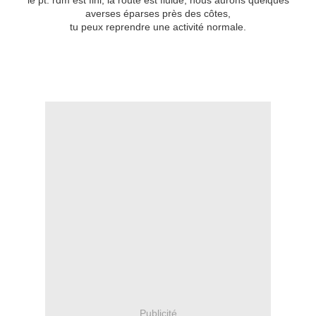
le pt. rdm est fini, la route est fluide, nous aurons quelques
averses éparses près des côtes,
tu peux reprendre une activité normale.
Publicité