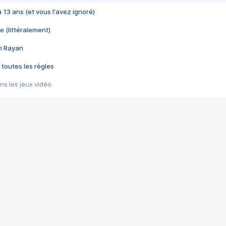
 a 13 ans (et vous l'avez ignoré)
e (littéralement)
im Rayan
 toutes les règles
s les jeux vidéo
us choquant de Rockstar ? - Le scandale BULLY
e plus moche de Steam
du RÊVE tourne au CAUCHEMAR
pendant 8 heures
it… à tort
umiliés par un jeu vidéo
ire - Final Fantasy 8