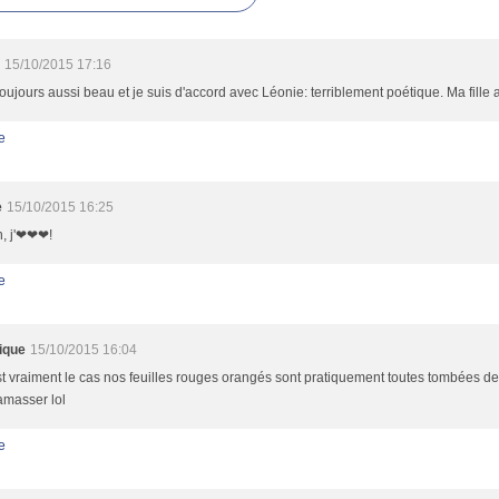
2
15/10/2015 17:16
toujours aussi beau et je suis d'accord avec Léonie: terriblement poétique. Ma fille
e
e
15/10/2015 16:25
, j'❤❤❤!
e
ique
15/10/2015 16:04
est vraiment le cas nos feuilles rouges orangés sont pratiquement toutes tombées des
amasser lol
e