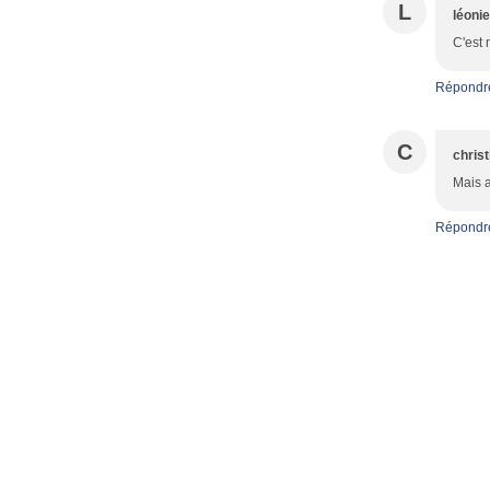
L
léoni
C'est
Répondr
C
christ
Mais a
Répondr