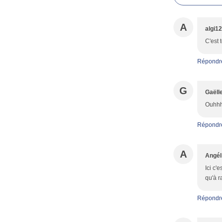
A
algi1
C'est 
Répondr
G
Gaëll
Ouhhh
Répondr
A
Angél
Ici c'
qu'à r
Répondr