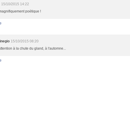
e
15/10/2015 14:22
 magnifiquement poétique !
e
inegio
15/10/2015 08:20
ttention à la chute du gland, à l'automne...
e