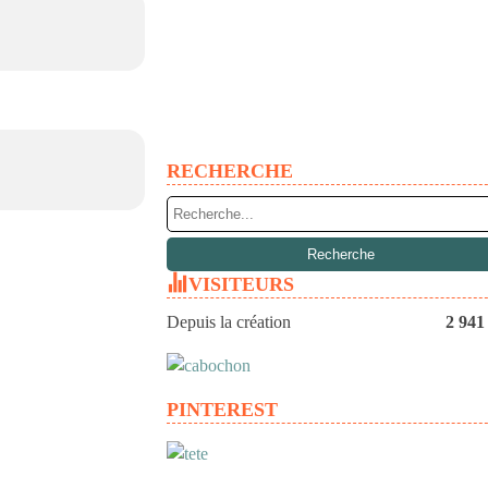
RECHERCHE
VISITEURS
Depuis la création
2 941
PINTEREST