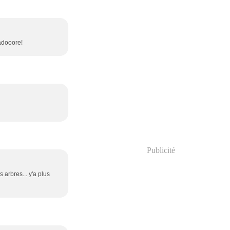
 adooore!
Publicité
 arbres... y'a plus