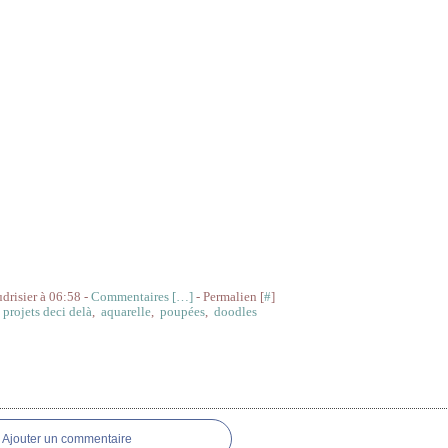
udrisier à 06:58 -
Commentaires [
…
]
- Permalien [
#
]
,
projets deci delà
,
aquarelle
,
poupées
,
doodles
res
Ajouter un commentaire