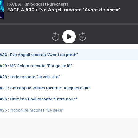
FACE A - un podcast Purecharts
FACE A #30 : Eve Angeli raconte "Avant de partir"
#30 : Eve Angeli raconte "Avant de partir"
#29 : MC Solaar raconte "Bouge de là"
28 : Lorie raconte "Je vais vite"
#27 : Christophe Willem raconte "Jacques a dit"
#26 : Chimène Badi raconte "Entre nous"
#25 : Indochine raconte "3e sexe"
#24 : Zaho raconte "C'est chelou"
#23 : Patrick Bruel raconte "Au café des délices"