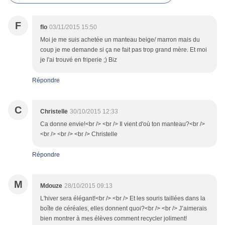
F
flo
03/11/2015 15:50
Moi je me suis achetée un manteau beige/ marron mais du
coup je me demande si ça ne fait pas trop grand mère. Et moi
je l'ai trouvé en friperie ;) Biz
Répondre
C
Christelle
30/10/2015 12:33
Ca donne envie!<br /> <br /> Il vient d'où ton manteau?<br />
<br /> <br /> <br /> Christelle
Répondre
M
Mdouze
28/10/2015 09:13
L'hiver sera élégant!<br /> <br /> Et les souris taillées dans la
boîte de céréales, elles donnent quoi?<br /> <br /> J’aimerais
bien montrer à mes élèves comment recycler joliment!