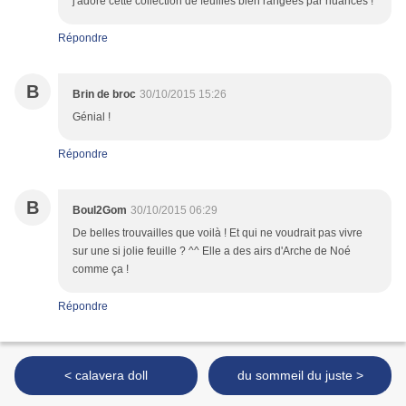
j'adore cette collection de feuilles bien rangées par nuances !
Répondre
B
Brin de broc
30/10/2015 15:26
Génial !
Répondre
B
Boul2Gom
30/10/2015 06:29
De belles trouvailles que voilà ! Et qui ne voudrait pas vivre
sur une si jolie feuille ? ^^ Elle a des airs d'Arche de Noé
comme ça !
Répondre
< calavera doll
du sommeil du juste >