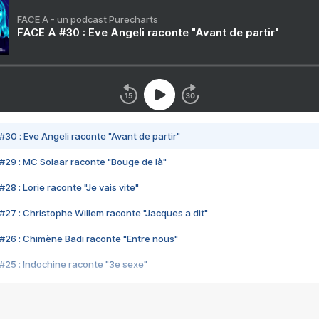
FACE A - un podcast Purecharts
FACE A #30 : Eve Angeli raconte "Avant de partir"
#30 : Eve Angeli raconte "Avant de partir"
#29 : MC Solaar raconte "Bouge de là"
28 : Lorie raconte "Je vais vite"
#27 : Christophe Willem raconte "Jacques a dit"
#26 : Chimène Badi raconte "Entre nous"
#25 : Indochine raconte "3e sexe"
#24 : Zaho raconte "C'est chelou"
#23 : Patrick Bruel raconte "Au café des délices"