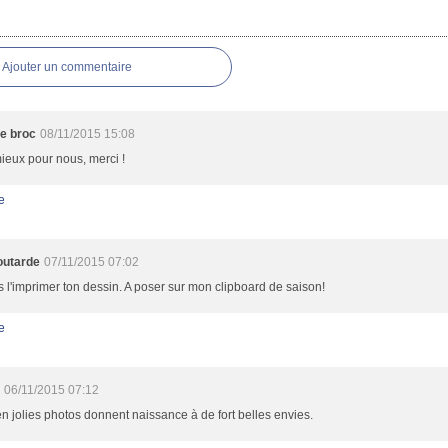
res
Ajouter un commentaire
de broc
08/11/2015 15:08
ieux pour nous, merci !
e
outarde
07/11/2015 07:02
s l'imprimer ton dessin. A poser sur mon clipboard de saison!
e
n
06/11/2015 07:12
n jolies photos donnent naissance à de fort belles envies.