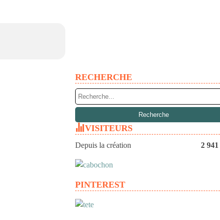
RECHERCHE
VISITEURS
Depuis la création
2 941
PINTEREST