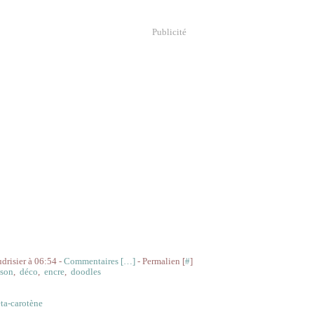
Publicité
udrisier à 06:54 -
Commentaires [
…
]
- Permalien [
#
]
son
,
déco
,
encre
,
doodles
ta-carotène