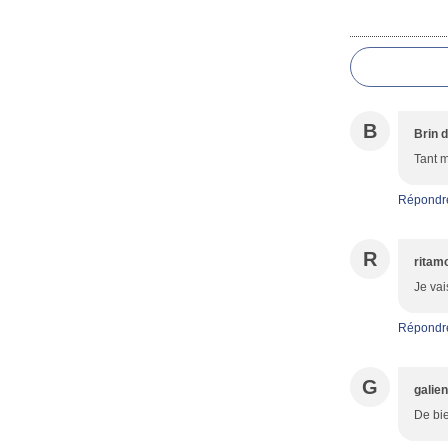
Commentai
B
Brin 
Tant m
Répondr
R
ritam
Je vai
Répondr
G
galie
De bie