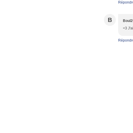
Répondr
B
Boul
<3 J'a
Répondr