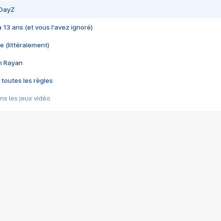
 DayZ
 a 13 ans (et vous l'avez ignoré)
e (littéralement)
im Rayan
 toutes les règles
s les jeux vidéo
us choquant de Rockstar ? - Le scandale BULLY
e plus moche de Steam
du RÊVE tourne au CAUCHEMAR
pendant 8 heures
it… à tort
umiliés par un jeu vidéo