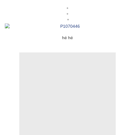
°
°
°
hé hé