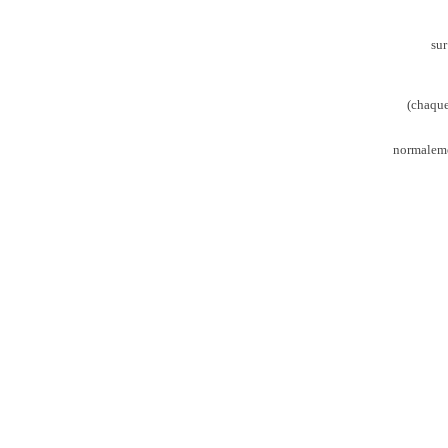
sur
(chaque
normalemen