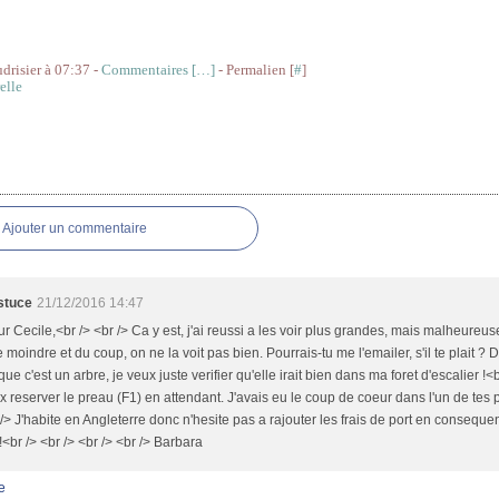
udrisier à 07:37 -
Commentaires [
…
]
- Permalien [
#
]
elle
res
Ajouter un commentaire
stuce
21/12/2016 14:47
r Cecile,<br /> <br /> Ca y est, j'ai reussi a les voir plus grandes, mais malheureu
e moindre et du coup, on ne la voit pas bien. Pourrais-tu me l'emailer, s'il te plait ? 
t que c'est un arbre, je veux juste verifier qu'elle irait bien dans ma foret d'escalier !
x reserver le preau (F1) en attendant. J'avais eu le coup de coeur dans l'un de tes
 /> J'habite en Angleterre donc n'hesite pas a rajouter les frais de port en conseque
!<br /> <br /> <br /> <br /> Barbara
e