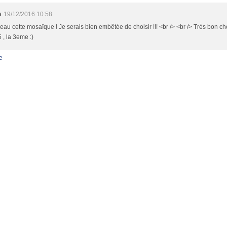
s
19/12/2016 10:58
eau cette mosaïque ! Je serais bien embêtée de choisir !!! <br /> <br /> Très bon c
5 , la 3eme :)
e