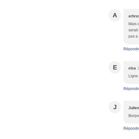
A
arbra
Mais c
serait
pas a 
Répondr
E
elsa
Ligne 
Répondr
J
Julie
Bonjou
Répondr