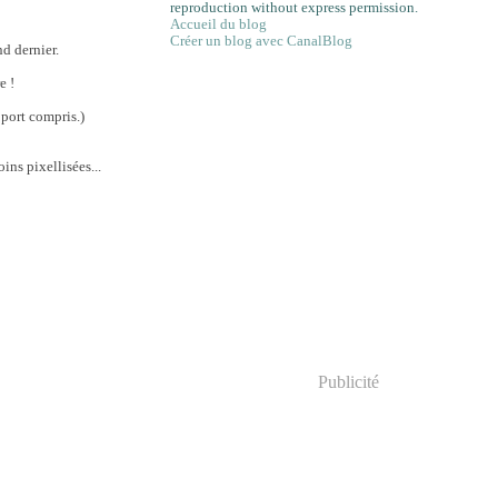
reproduction without express permission.
Accueil du blog
Créer un blog avec CanalBlog
d dernier.
e !
 port compris.)
ins pixellisées...
Publicité