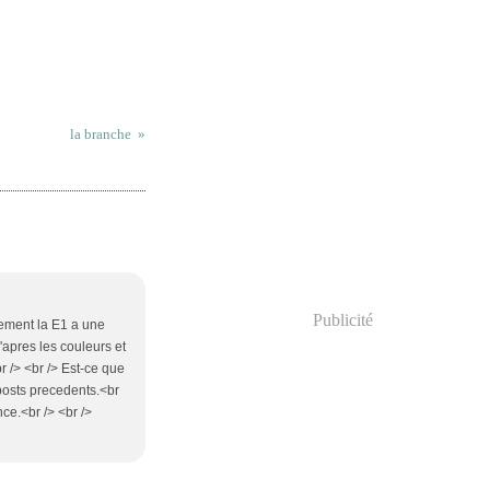
la branche
Publicité
sement la E1 a une
D'apres les couleurs et
<br /> <br /> Est-ce que
 posts precedents.<br
nce.<br /> <br />