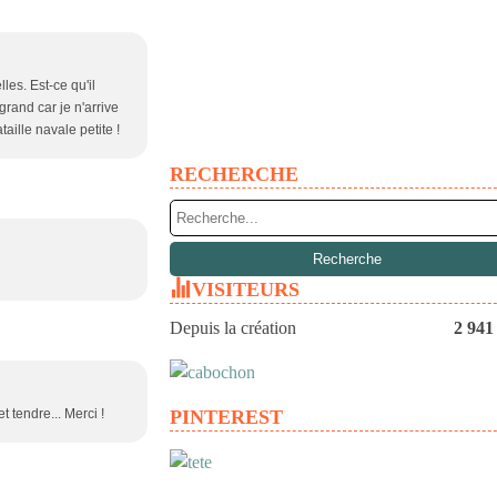
les. Est-ce qu'il
grand car je n'arrive
aille navale petite !
RECHERCHE
VISITEURS
Depuis la création
2 941
t tendre... Merci !
PINTEREST