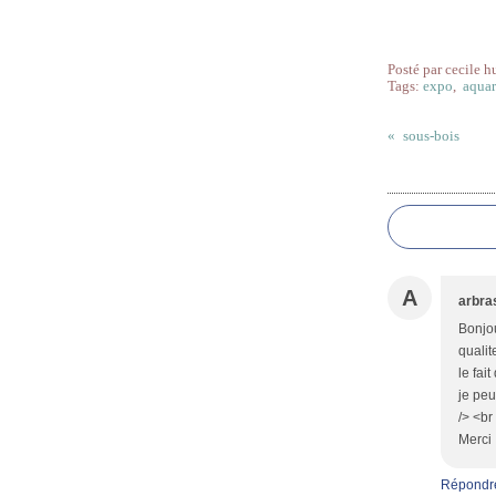
Posté par cecile h
Tags:
expo
,
aquar
sous-bois
Commentai
A
arbra
Bonjou
qualit
le fai
je peu
/> <br
Merci 
Répondr