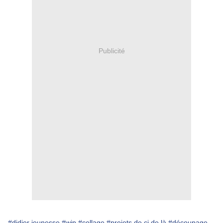
Publicité
#didier jeunesse
#wip
#collage
#projets de ci de là
#découpage