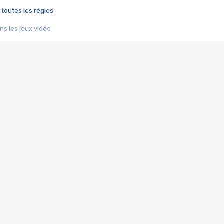
 toutes les règles
s les jeux vidéo
us choquant de Rockstar ? - Le scandale BULLY
e plus moche de Steam
du RÊVE tourne au CAUCHEMAR
pendant 8 heures
it… à tort
umiliés par un jeu vidéo
ire - Final Fantasy 8
ti un empire - Age of Empires
story DOFUS
tard, il crée l'un des pires jeux de tous les temps, MindsEye.