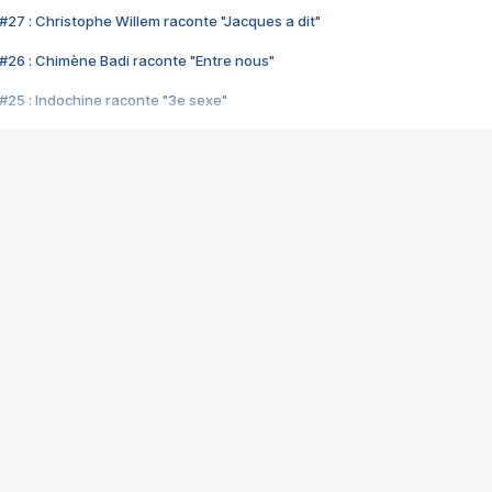
#27 : Christophe Willem raconte "Jacques a dit"
#26 : Chimène Badi raconte "Entre nous"
#25 : Indochine raconte "3e sexe"
#24 : Zaho raconte "C'est chelou"
#23 : Patrick Bruel raconte "Au café des délices"
#22 : Kyo raconte "Le chemin"
#21 : Nolwenn Leroy raconte "Cassé"
#20 : Patrick Hernandez raconte "Born to be alive"
#19 : Lorie raconte "Près de moi"
#18 : Michael Jones raconte "A nos actes manqués" (avec Jean-Jacque
#17 : Khaled raconte "Aïcha"
#16 : Corneille raconte "Parce qu'on vient de loin"