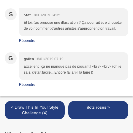
S
Stef
18/01/2019 14:35
Et toi, t'as proposé une illustration ? Ça pourrait être chouette
de voir comment d'autres artistes s'approprient ton travail.
Répondre
G
galien
18/01/2019 07:19
Excellent ! ça ne manque pas de piquant ! <br /> <br /> (oh je
sais, c'était facile... Encore fallait-il la faire !)
Répondre
< Draw This In Your Style
îlots roses >
Challenge (4)