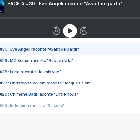
FACE A #30 : Eve Angeli raconte "Avant de partir"
#30 : Eve Angeli raconte "Avant de partir"
#29 : MC Solaar raconte "Bouge de là"
28 : Lorie raconte "Je vais vite"
#27 : Christophe Willem raconte "Jacques a dit"
#26 : Chimène Badi raconte "Entre nous"
#25 : Indochine raconte "3e sexe"
#24 : Zaho raconte "C'est chelou"
#23 : Patrick Bruel raconte "Au café des délices"
#22 : Kyo raconte "Le chemin"