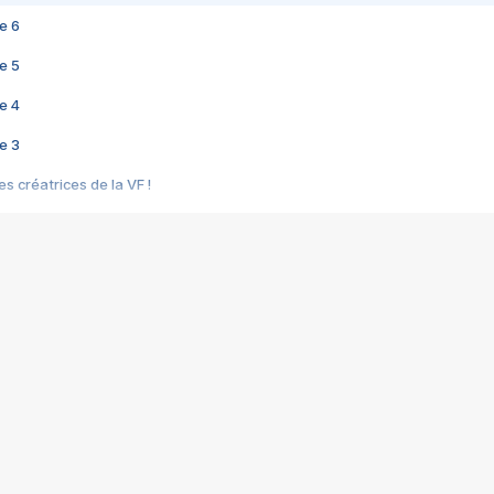
e 6
e 5
e 4
e 3
s créatrices de la VF !
e 2
e 1
e Mektoub My Love arrive enfin ! Rencontre avec Shaïn Boumedine et Sal
i : après Toni en famille
elle réalise le bouleversant Dites lui que je l'aime
ais ! Rencontre autour de Vie privée de Rebecca Zlotowski
 de Marguerite, Grave... Rencontre avec Ella Rumpf