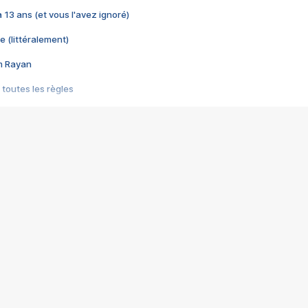
 a 13 ans (et vous l'avez ignoré)
e (littéralement)
im Rayan
 toutes les règles
s les jeux vidéo
us choquant de Rockstar ? - Le scandale BULLY
e plus moche de Steam
du RÊVE tourne au CAUCHEMAR
pendant 8 heures
it… à tort
umiliés par un jeu vidéo
ire - Final Fantasy 8