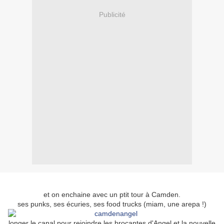
Publicité
et on enchaine avec un ptit tour à Camden.
ses punks, ses écuries, ses food trucks (miam, une arepa !)
longer le canal pour rejoindre les brocantes d'Angel et la nouvelle