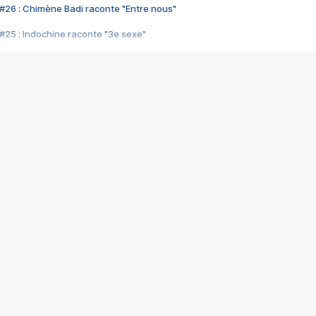
#26 : Chimène Badi raconte "Entre nous"
#25 : Indochine raconte "3e sexe"
#24 : Zaho raconte "C'est chelou"
#23 : Patrick Bruel raconte "Au café des délices"
#22 : Kyo raconte "Le chemin"
#21 : Nolwenn Leroy raconte "Cassé"
#20 : Patrick Hernandez raconte "Born to be alive"
#19 : Lorie raconte "Près de moi"
#18 : Michael Jones raconte "A nos actes manqués" (avec Jean-Jacque
#17 : Khaled raconte "Aïcha"
#16 : Corneille raconte "Parce qu'on vient de loin"
#15 : Indochine raconte "L'aventurier"
14 : Lorie raconte "Sur un air latino"