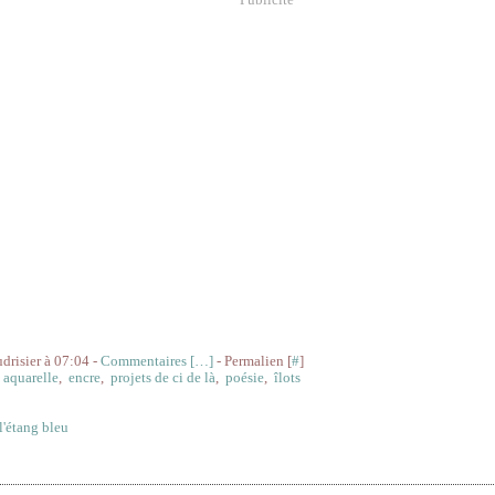
udrisier à 07:04 -
Commentaires [
…
]
- Permalien [
#
]
,
aquarelle
,
encre
,
projets de ci de là
,
poésie
,
îlots
l'étang bleu
res