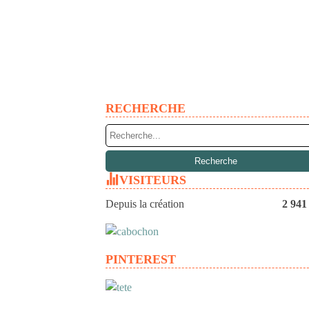
RECHERCHE
VISITEURS
Depuis la création
2 941
PINTEREST