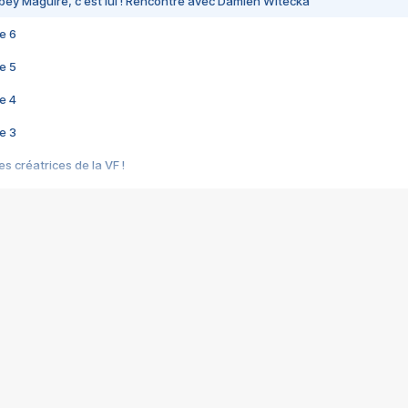
bey Maguire, c'est lui ! Rencontre avec Damien Witecka
e 6
e 5
e 4
e 3
s créatrices de la VF !
e 2
e 1
e Mektoub My Love arrive enfin ! Rencontre avec Shaïn Boumedine et Sal
i : après Toni en famille
elle réalise le bouleversant Dites lui que je l'aime
ais ! Rencontre autour de Vie privée de Rebecca Zlotowski
 de Marguerite, Grave... Rencontre avec Ella Rumpf