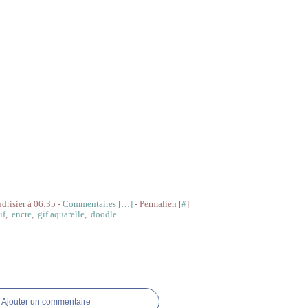
udrisier à 06:35 -
Commentaires [
…
]
- Permalien [
#
]
if
,
encre
,
gif aquarelle
,
doodle
res
Ajouter un commentaire