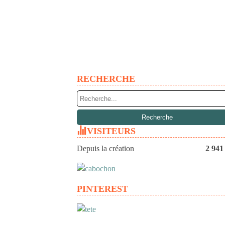
RECHERCHE
VISITEURS
Depuis la création
2 941
PINTEREST