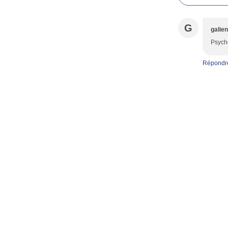
G
galie
Psyché
Répondr