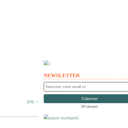
NEWSLETTER
好哇
303 abonnés