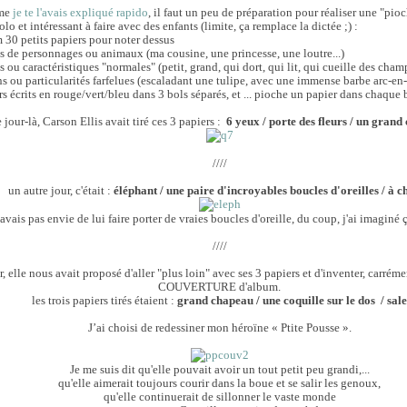
mme
je te l'avais expliqué rapido
, il faut un peu de préparation pour réaliser une "pio
olo et intéressant à faire avec des enfants (limite, ça remplace la dictée ;) :
0 petits papiers pour noter dessus
s de personnages ou animaux (ma cousine, une princesse, une loutre...)
s ou caractéristiques "normales" (petit, grand, qui dort, qui lit, qui cueille des cham
ns ou particularités farfelues (escaladant une tulipe, avec une immense barbe arc-en-ci
s écrits en rouge/vert/bleu dans 3 bols séparés, et ... pioche un papier dans chaque b
e jour-là, Carson Ellis avait tiré ces 3 papiers :
6 yeux / porte des fleurs / un gran
////
un autre jour, c'était :
éléphant / une paire d'incroyables boucles d'oreilles / à c
j'avais pas envie de lui faire porter de vraies boucles d'oreille, du coup, j'ai imaginé 
////
r, elle nous avait proposé d'aller "plus loin" avec ses 3 papiers et d'inventer, carrém
COUVERTURE d'album.
les trois papiers tirés étaient :
grand
chapeau / une coquille sur le dos / sal
J’ai choisi de redessiner mon héroïne « Ptite Pousse ».
Je me suis dit qu'elle pouvait avoir un tout petit peu grandi,...
qu'elle aimerait toujours courir dans la boue et se salir les genoux,
qu'elle continuerait de sillonner le vaste monde