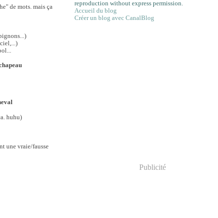
reproduction without express permission.
che" de mots. mais ça
Accueil du blog
Créer un blog avec CanalBlog
pignons...)
el,...)
ol...
d chapeau
heval
ça. huhu)
ent une vraie/fausse
e
Publicité