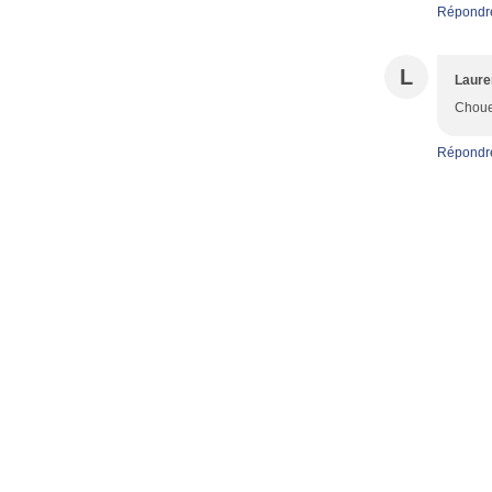
Répondr
L
Laur
Chouet
Répondr