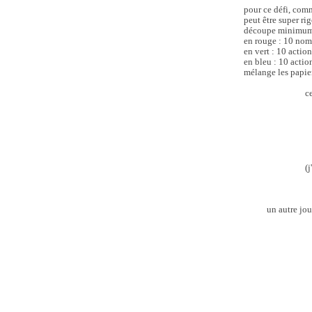
pour ce défi, co
peut être super rig
découpe minimum 3
en rouge : 10 nom
en vert : 10 action
en bleu : 10 actio
mélange les papier
c
(
un autre jou