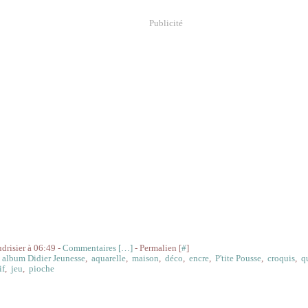
Publicité
udrisier à 06:49 -
Commentaires [
…
]
- Permalien [
#
]
,
album Didier Jeunesse
,
aquarelle
,
maison
,
déco
,
encre
,
P'tite Pousse
,
croquis
,
q
if
,
jeu
,
pioche