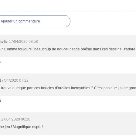
res
Ajouter un commentaire
telle
17/04/2020 08:58
r, Comme toujours : beaucoup de douceur et de poésie dans ces dessins. J'adore (
e
17/04/2020 07:22
 trouve quelque part ces boucles d’oreilles incroyables ? C’est pas que j’ai de grand
e
n
17/04/2020 06:20
e jeu ! Magnifique esprit !