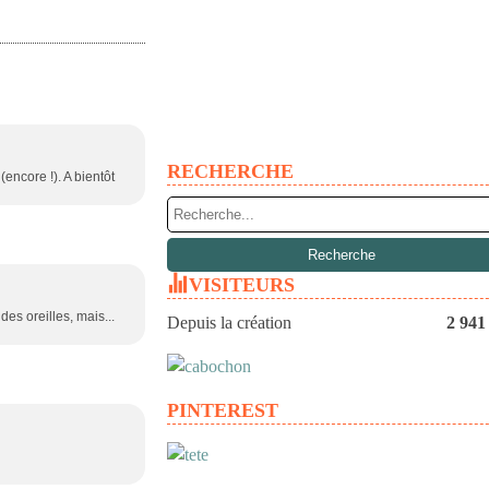
RECHERCHE
encore !). A bientôt
VISITEURS
es oreilles, mais...
Depuis la création
2 941
PINTEREST