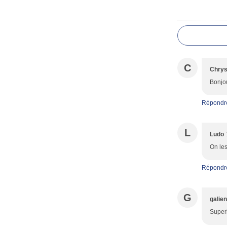
Commentai
C
Chrys
Bonjou
Répondr
L
Ludo
On les
Répondr
G
galie
Superb