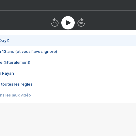
 DayZ
 a 13 ans (et vous l'avez ignoré)
e (littéralement)
im Rayan
 toutes les règles
s les jeux vidéo
us choquant de Rockstar ? - Le scandale BULLY
e plus moche de Steam
du RÊVE tourne au CAUCHEMAR