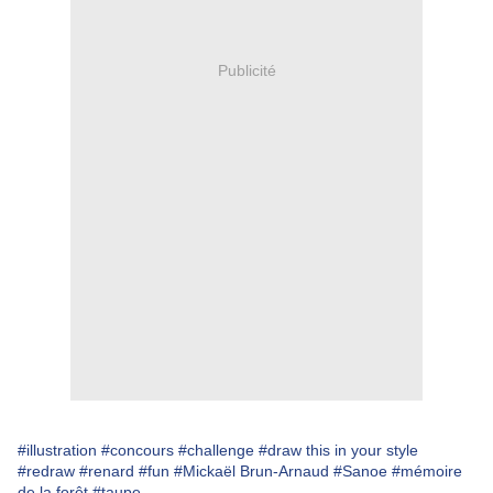
Publicité
#illustration
#concours
#challenge
#draw this in your style
#redraw
#renard
#fun
#Mickaël Brun-Arnaud
#Sanoe
#mémoire
de la forêt
#taupe