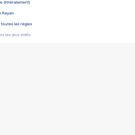
e (littéralement)
im Rayan
 toutes les règles
s les jeux vidéo
us choquant de Rockstar ? - Le scandale BULLY
e plus moche de Steam
du RÊVE tourne au CAUCHEMAR
pendant 8 heures
it… à tort
umiliés par un jeu vidéo
ire - Final Fantasy 8
ti un empire - Age of Empires
story DOFUS