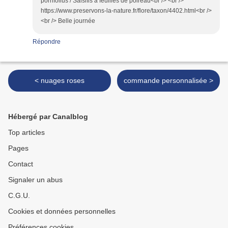
porrifolius / Salsifis à feuilles de poireau<br /> <br />
https://www.preservons-la-nature.fr/flore/taxon/4402.html<br />
<br /> Belle journée
Répondre
< nuages roses
commande personnalisée >
Hébergé par Canalblog
Top articles
Pages
Contact
Signaler un abus
C.G.U.
Cookies et données personnelles
Préférences cookies