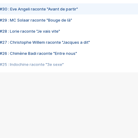
#30 : Eve Angeli raconte "Avant de partir"
#29 : MC Solaar raconte "Bouge de là"
28 : Lorie raconte "Je vais vite"
#27 : Christophe Willem raconte "Jacques a dit"
#26 : Chimène Badi raconte "Entre nous"
#25 : Indochine raconte "3e sexe"
#24 : Zaho raconte "C'est chelou"
#23 : Patrick Bruel raconte "Au café des délices"
#22 : Kyo raconte "Le chemin"
#21 : Nolwenn Leroy raconte "Cassé"
#20 : Patrick Hernandez raconte "Born to be alive"
#19 : Lorie raconte "Près de moi"