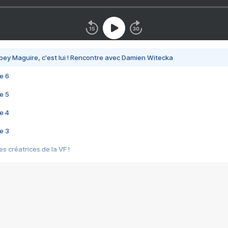
bey Maguire, c'est lui ! Rencontre avec Damien Witecka
e 6
e 5
e 4
e 3
s créatrices de la VF !
e 2
e 1
e Mektoub My Love arrive enfin ! Rencontre avec Shaïn Boumedine et Sal
i : après Toni en famille