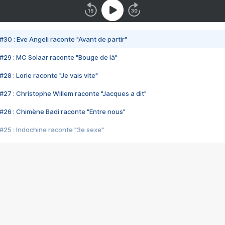
#30 : Eve Angeli raconte "Avant de partir"
#29 : MC Solaar raconte "Bouge de là"
28 : Lorie raconte "Je vais vite"
#27 : Christophe Willem raconte "Jacques a dit"
#26 : Chimène Badi raconte "Entre nous"
#25 : Indochine raconte "3e sexe"
#24 : Zaho raconte "C'est chelou"
#23 : Patrick Bruel raconte "Au café des délices"
#22 : Kyo raconte "Le chemin"
#21 : Nolwenn Leroy raconte "Cassé"
#20 : Patrick Hernandez raconte "Born to be alive"