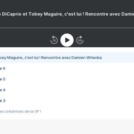
 DiCaprio et Tobey Maguire, c'est lui ! Rencontre avec Dam
bey Maguire, c'est lui ! Rencontre avec Damien Witecka
e 6
e 5
e 4
e 3
s créatrices de la VF !
e 2
e 1