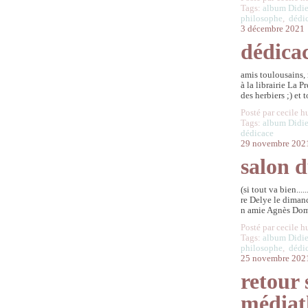
Tags:
album Didie
philosophe
,
dédi
3 décembre 2021
dédicac
amis toulousains,
à la librairie La 
des herbiers ;) et t
Posté par cecile h
Tags:
album Didie
dédicace
29 novembre 202
salon d
(si tout va bien...
re Delye le diman
n amie Agnès Dom
Posté par cecile h
Tags:
album Didie
philosophe
,
dédi
25 novembre 202
retour 
médiat