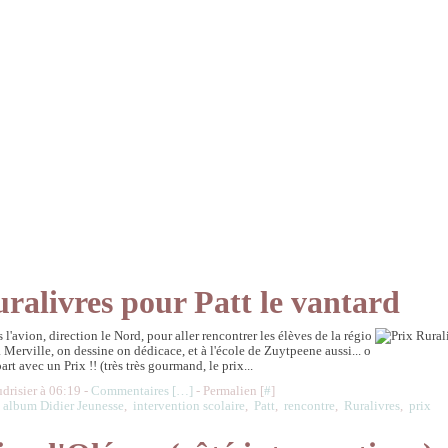
ralivres pour Patt le vantard
s l'avion, direction le Nord, pour aller rencontrer les élèves de la régio
 à Merville, on dessine on dédicace, et à l'école de Zuytpeene aussi... o
art avec un Prix !! (très très gourmand, le prix...
udrisier à 06:19 -
Commentaires [
…
]
- Permalien [
#
]
,
album Didier Jeunesse
,
intervention scolaire
,
Patt
,
rencontre
,
Ruralivres
,
prix