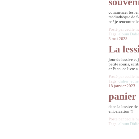
souveni
commencer les renc
médiathèque de Sai
re ! je rencontre 
Posté par cecile h
Tags:
album Didie
3 mai 2023
La less
jour de lessive et 
petite souris, écr
ar Paco. ce livre a 
Posté par cecile h
Tags:
didier jeune
18 janvier 2023
panier 
dans la lessive de
embarcation ?!
Posté par cecile h
Tags:
album Didie