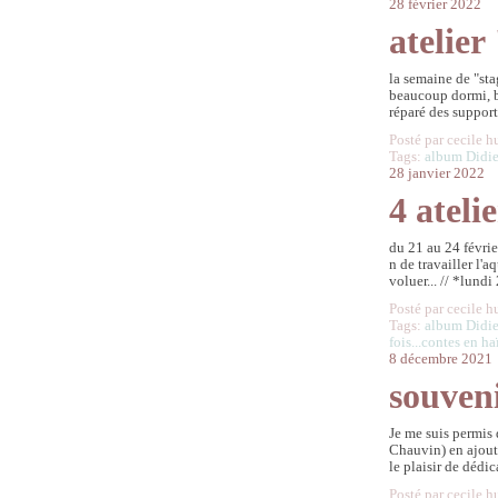
28 février 2022
atelier
la semaine de "sta
beaucoup dormi, b
réparé des supports
Posté par cecile h
Tags:
album Didie
28 janvier 2022
4 ateli
du 21 au 24 févrie
n de travailler l'a
voluer... // *lundi
Posté par cecile h
Tags:
album Didie
fois...contes en h
8 décembre 2021
souven
Je me suis permis 
Chauvin) en ajouta
le plaisir de dédic
Posté par cecile h