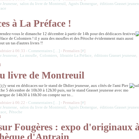
r Jeunesse
,
salon du livre de Montreuil
,
Agnès Domergue
,
éditions Grasset jeunes
cace
es à La Préface !
 rendez-vous le dimanche 12 décembre à partir de 14h pour des dédicaces festives
Préface de Colomiers ! il y aura des moufles et des Pétoche évidemment mais aussi
out un tas d'autres livres !!
udrisier à 06:33 -
Commentaires [
…
]
- Permalien [
#
]
r Jeunesse
,
La moufle
,
Colomiers
,
librairie La Préface
,
éditions Grasset jeunesse
1
u livre de Montreuil
...) j'y serai en dédicaces sur le stand de Didier jeunesse, aux côtés de l'ami Pier
che 5 décembre de 10h30 à 12h30 puis, sur le stand Grasset jeunesse avec mo
ergue de 14h30 à 16h30 on compte sur to...
udrisier à 06:22 -
Commentaires [
…
]
- Permalien [
#
]
r Jeunesse
,
salon du livre de Montreuil
,
Agnès Domergue
,
éditions Grasset jeunes
cace
,
Pétoche
1
sur Fougères : expo d'originaux à
hèque d'Antrain