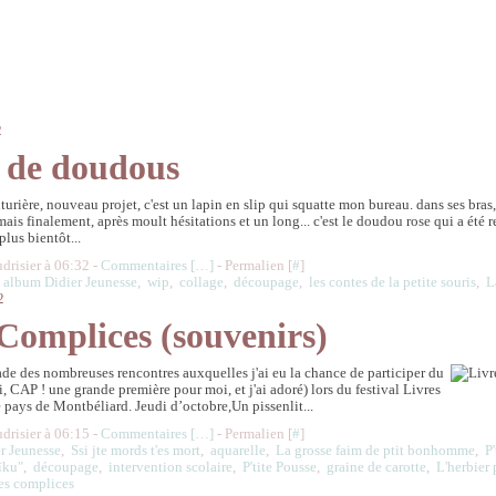
2
g de doudous
uturière, nouveau projet, c'est un lapin en slip qui squatte mon bureau. dans ses bras,
s finalement, après moult hésitations et un long... c'est le doudou rose qui a été r
 plus bientôt...
udrisier à 06:32 -
Commentaires [
…
]
- Permalien [
#
]
,
album Didier Jeunesse
,
wip
,
collage
,
découpage
,
les contes de la petite souris
,
L
2
 Complices (souvenirs)
de des nombreuses rencontres auxquelles j'ai eu la chance de participer du
i, CAP ! une grande première pour moi, et j'ai adoré) lors du festival Livres
 pays de Montbéliard. Jeudi d’octobre,Un pissenlit...
udrisier à 06:15 -
Commentaires [
…
]
- Permalien [
#
]
r Jeunesse
,
Ssi jte mords t'es mort
,
aquarelle
,
La grosse faim de ptit bonhomme
,
P
aïku"
,
découpage
,
intervention scolaire
,
P'tite Pousse
,
graine de carotte
,
L'herbier
res complices