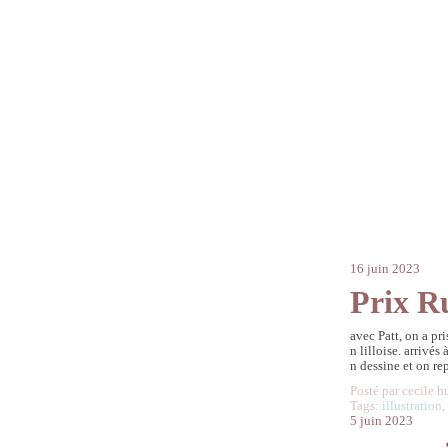
16 juin 2023
Prix Ru
avec Patt, on a pri
n lilloise. arrivés
n dessine et on rep
Posté par cecile h
Tags:
illustration
5 juin 2023