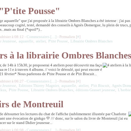
 "P'tite Pousse"
ge aquarelle" que j'ai proposée à la librairie Ombres Blanches a été intense : j'ai pas
eaucoup cogité, testé, demandé des conseils à Agnès Domergue, lu plein de trucs, 
...mais au final (*spoil*)...
udrisier à 08:12 -
Commentaires [
…
]
- Permalien [
#
]
r Jeunesse
,
aquarelle
,
atelier
,
P'tite Pousse
,
Librairie Ombres Blanches
ers à la librairie Ombres Blanche
r, de 14h à 15h30, je proposerai 4 ateliers pour découvrir ma faço
qua re l l e à travers 4 albums. // voici le déroulé, qui peut encore é
 21 février* Nous parlerons de P'tite Pousse et de P'tit Biscuit...
udrisier à 06:27 -
Commentaires [
…
]
- Permalien [
#
]
r Jeunesse
,
Editions Thierry Magnier
,
aquarelle
,
atelier
,
P'tit Biscuit
,
Agnès Dom
aïkus
,
P'tite Pousse
,
Librairie Ombres Blanches
,
éditions Grasset jeunesse
,
L'herbi
irs de Montreuil
de détourner les lectures du chat de l'affiche (sublimement illustrée par Charlotte
nt une évocation de ginkgo 💛 /// donc, sur le salon du livre de Montreuil j'ai eu
acer sur le stand Didier jeunesse...
udrisier à 06:08 -
Commentaires [
…
]
- Permalien [
#
]