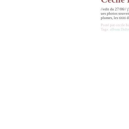
//edit du 27/06// 
ues photos souvenis,
plumes, les tititi d
Posté par cecile h
Tags:
album Didie