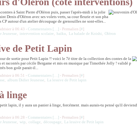
rs d'Oléron (côté interventions)
ontres à Saint Pierre d'Oléron puis, passer l'après-midi à la jolie
nt Denis d'Oléron avec ses volets verts, sa cour fleurie et son pha
les CP autour d'un atelier découpage de grenouilles ne sont-elles...
udrisier à 06:43 -
Commentaires [
…
]
- Permalien [
#
]
r Jeunesse
,
intervention scolaire
,
haïku
,
La balade de Koishi
,
Oléron
ive de Petit Lapin
jour de sortie pour Petit Lapin !! voici le 7è titre de la collection des contes de la
its et racontés par cécile Bergame et mis en musique par Timothée Jolly ! validé p
très bon goût parait-il...
udrisier à 06:51 -
Commentaires [
…
]
- Permalien [
#
]
sse
,
album Didier Jeunesse
,
La lessive de Petit lapin
à linge
 petit lapin, il y aura un panier à linge, forcément. mais aurais-tu pensé qu'il devien
udrisier à 06:28 -
Commentaires [
…
]
- Permalien [
#
]
r Jeunesse
,
wip
,
collage
,
découpage
,
La lessive de Petit lapin