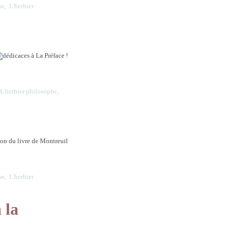
se
,
L'herbier
,
L'herbier philosophe
,
se
,
L'herbier
 la