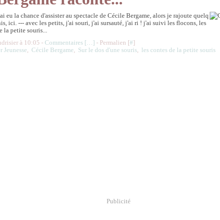
j'ai eu la chance d'assister au spectacle de Cécile Bergame, alors je rajoute quelq
 ici. --- avec les petits, j'ai souri, j'ai sursauté, j'ai ri ! j'ai suivi les flocons, les
e la petite souris...
udrisier à 10:05 -
Commentaires [
…
]
- Permalien [
#
]
r Jeunesse
,
Cécile Bergame
,
Sur le dos d'une souris
,
les contes de la petite souris
Publicité