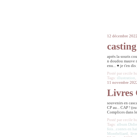
12 décembre 202
castin
après la souris co
n doudou mauve mai
enu... ♥ je t'en dis
Posté par cecile h
Tags:
illustration
11 novembre 202
Livres
souvenirs en casca
CP au... CAP ! (ou
Complices dans le
Posté par cecile h
Tags:
album Didie
fois...contes en h
Montbéliard
,
liv