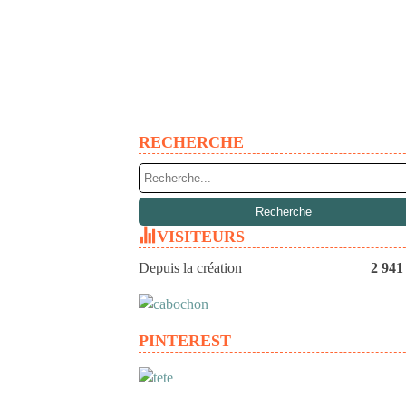
RECHERCHE
VISITEURS
Depuis la création
2 941
PINTEREST