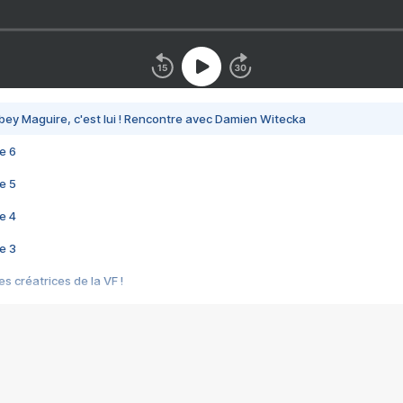
bey Maguire, c'est lui ! Rencontre avec Damien Witecka
e 6
e 5
e 4
e 3
s créatrices de la VF !
e 2
e 1
e Mektoub My Love arrive enfin ! Rencontre avec Shaïn Boumedine et Sal