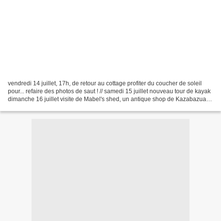
vendredi 14 juillet, 17h, de retour au cottage profiter du coucher de soleil
pour... refaire des photos de saut ! // samedi 15 juillet nouveau tour de kayak
dimanche 16 juillet visite de Mabel's shed, un antique shop de Kazabazua
au style assez rock&roll...