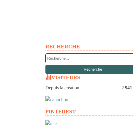
RECHERCHE
VISITEURS
Depuis la création
2 941
PINTEREST