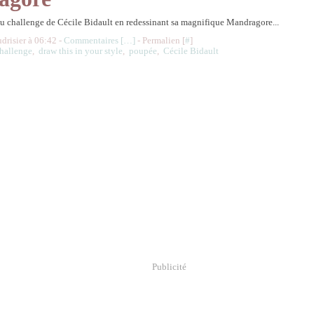
au challenge de Cécile Bidault en redessinant sa magnifique Mandragore...
udrisier à 06:42 -
Commentaires [
…
]
- Permalien [
#
]
hallenge
,
draw this in your style
,
poupée
,
Cécile Bidault
Publicité