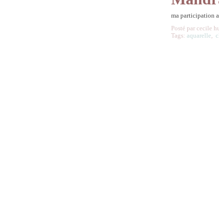
ma participation 
Posté par cecile h
Tags:
aquarelle
,
c