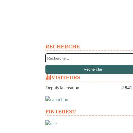
RECHERCHE
VISITEURS
Depuis la création
2 941
PINTEREST