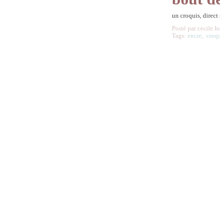
un croquis, direct
Posté par cecile h
Tags:
encre
,
croq