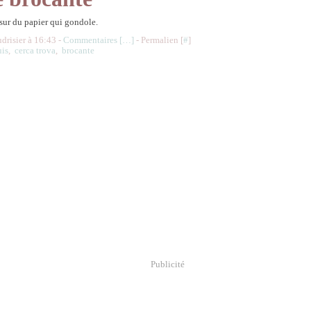
 sur du papier qui gondole.
udrisier à 16:43 -
Commentaires [
…
]
- Permalien [
#
]
uis
,
cerca trova
,
brocante
Publicité