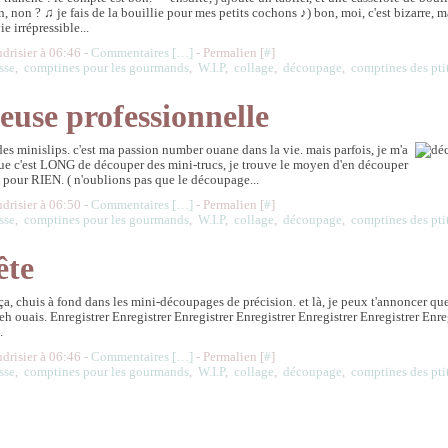
, non ? ♫ je fais de la bouillie pour mes petits cochons ♪) bon, moi, c'est bizarre, m
 irrépressible...
udrisier à 06:46 -
Commentaires [
…
]
- Permalien [
#
]
sse
,
comptines pour les gourmands
,
W.I.P
,
collage
,
découpage
,
comptines des pti
euse professionnelle
r des minislips. c'est ma passion number ouane dans la vie. mais parfois, je m'a
que c'est LONG de découper des mini-trucs, je trouve le moyen d'en découper
pour RIEN. ( n'oublions pas que le découpage...
udrisier à 06:50 -
Commentaires [
…
]
- Permalien [
#
]
sse
,
comptines pour les gourmands
,
W.I.P
,
collage
,
découpage
,
comptines des pti
ête
 ça, chuis à fond dans les mini-découpages de précision. et là, je peux t'annoncer qu
eh ouais. Enregistrer Enregistrer Enregistrer Enregistrer Enregistrer Enregistrer Enre
.
udrisier à 06:46 -
Commentaires [
…
]
- Permalien [
#
]
sse
,
comptines pour les gourmands
,
W.I.P
,
collage
,
découpage
,
comptines des pti