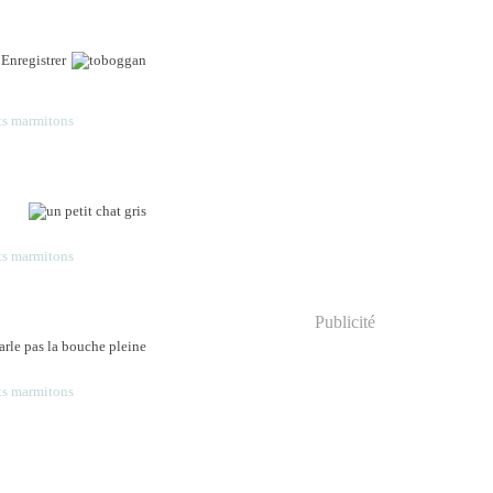
 Enregistrer
ts marmitons
ts marmitons
Publicité
ts marmitons