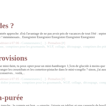
des ?
rentrée approche. d'où l'avantage de ne pas avoir pris de vacances de tout l'été : sept
e ! mmmmouais... Enregistrer Enregistrer Enregistrer Enregistrer Enregistrer
udrisier à 07:06 -
Commentaires [
…
]
- Permalien [
#
]
sse
,
comptines pour les gourmands
,
W.I.P
,
collage
,
découpage
,
comptines des pti
rovisions
 une mini-faim, tu peux opter pour un mini-hamburger. 1,5cm de glucide à moins que 
ranger les croustibats et les cornettos-pistache dans le mini-congélo ? sinon, j'ai aus
onserves... voilà,...
udrisier à 07:05 -
Commentaires [
…
]
- Permalien [
#
]
,
didier jeunesse
,
comptines pour les gourmands
,
W.I.P
,
collage
,
découpage
,
compt
-purée
tranche : le compte est bon. --- ensuite, j'ajoute un tablier, et une casserole de bouill