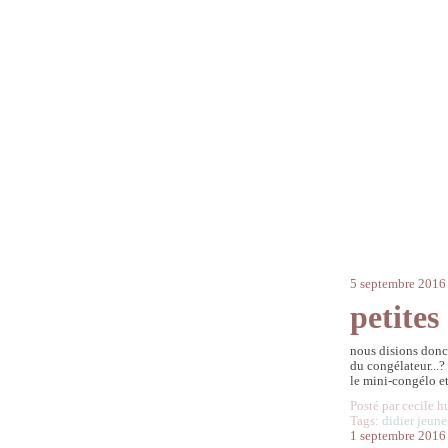
5 septembre 2016
petites
nous disions donc
du congélateur...?
le mini-congélo et
Posté par cecile h
Tags:
didier jeune
1 septembre 2016