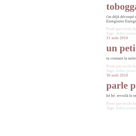
tobogg
t'as déjà découpé 
Enregistrer Enregi
Posté par cecile h
Tags:
didier jeune
31 août 2016
un peti
tu connais la suite
Posté par cecile h
Tags:
didier jeune
30 août 2016
parle p
hé hé. revoilà le 
Posté par cecile h
Tags:
didier jeune