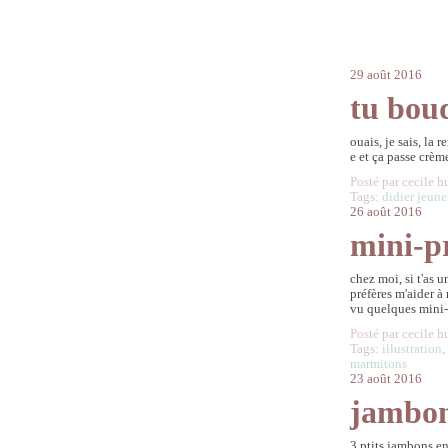
29 août 2016
tu bou
ouais, je sais, la 
e et ça passe crèm
Posté par cecile h
Tags:
didier jeune
26 août 2016
mini-p
chez moi, si t'as
préfères m'aider à 
vu quelques mini-c
Posté par cecile h
Tags:
illustration
marmitons
23 août 2016
jambon
3 ptits jambons en 