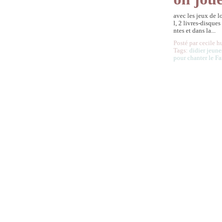
avec les jeux de l
l, 2 livres-disques
ntes et dans la...
Posté par cecile h
Tags:
didier jeune
pour chanter le F