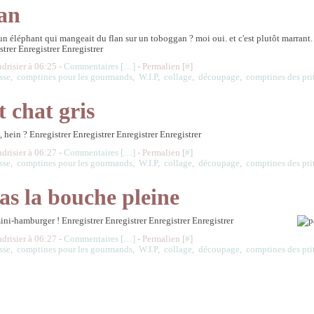
an
un éléphant qui mangeait du flan sur un toboggan ? moi oui. et c'est plutôt marrant.
strer Enregistrer Enregistrer
udrisier à 06:25 -
Commentaires [
…
]
- Permalien [
#
]
sse
,
comptines pour les gourmands
,
W.I.P
,
collage
,
découpage
,
comptines des pti
t chat gris
, hein ? Enregistrer Enregistrer Enregistrer Enregistrer
udrisier à 06:27 -
Commentaires [
…
]
- Permalien [
#
]
sse
,
comptines pour les gourmands
,
W.I.P
,
collage
,
découpage
,
comptines des pti
as la bouche pleine
mini-hamburger ! Enregistrer Enregistrer Enregistrer Enregistrer
udrisier à 06:27 -
Commentaires [
…
]
- Permalien [
#
]
sse
,
comptines pour les gourmands
,
W.I.P
,
collage
,
découpage
,
comptines des pti