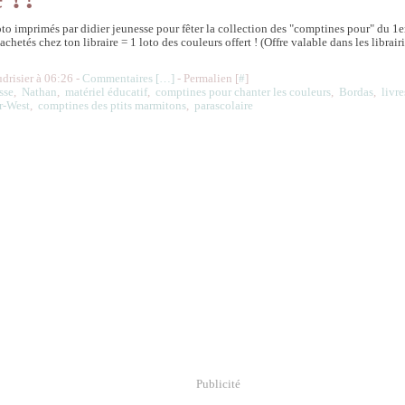
oto imprimés par didier jeunesse pour fêter la collection des "comptines pour" du 1e
 achetés chez ton libraire = 1 loto des couleurs offert ! (Offre valable dans les librair
udrisier à 06:26 -
Commentaires [
…
]
- Permalien [
#
]
sse
,
Nathan
,
matériel éducatif
,
comptines pour chanter les couleurs
,
Bordas
,
livr
ar-West
,
comptines des ptits marmitons
,
parascolaire
Publicité