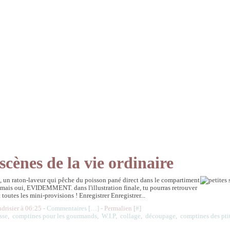
 scènes de la vie ordinaire
, un raton-laveur qui pêche du poisson pané direct dans le compartiment
 mais oui, EVIDEMMENT. dans l'illustration finale, tu pourras retrouver
 toutes les mini-provisions ! Enregistrer Enregistrer...
udrisier à 06:25 -
Commentaires [
…
]
- Permalien [
#
]
sse
,
comptines pour les gourmands
,
W.I.P
,
collage
,
découpage
,
comptines des pti