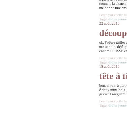
connais la chanson
me donne une envie
Posté par cecile h
Tags:
didier jeune
22 août 2016
découp
ok, j'adore taille
uto-saoule. déjà 
encore PLUSSE et 
Posté par cecile h
Tags:
didier jeune
18 août 2016
tête à t
bon, sinon, à part
é deux mini-bols. 
gistrer Enregistre..
Posté par cecile h
Tags:
didier jeune