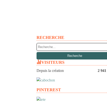
RECHERCHE
VISITEURS
Depuis la création
2 941
PINTEREST