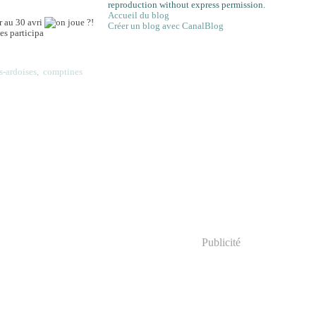
reproduction without express permission.
Accueil du blog
r au 30 avri
Créer un blog avec CanalBlog
ies participa
es-ardoises
,
comptines
Publicité