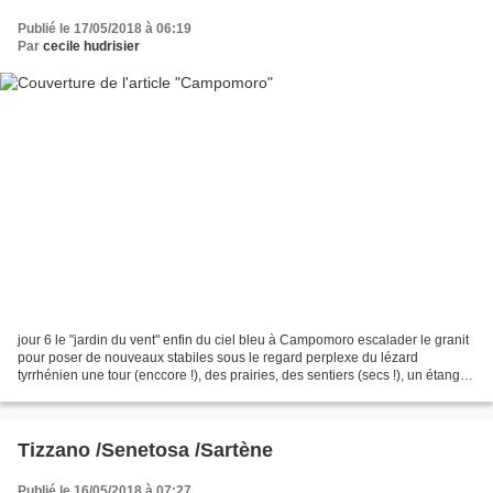
Publié le 17/05/2018 à 06:19
Par
cecile hudrisier
jour 6 le "jardin du vent" enfin du ciel bleu à Campomoro escalader le granit
pour poser de nouveaux stabiles sous le regard perplexe du lézard
tyrrhénien une tour (enccore !), des prairies, des sentiers (secs !), un étang,
des tortues, une oreille de...
Tizzano /Senetosa /Sartène
Publié le 16/05/2018 à 07:27