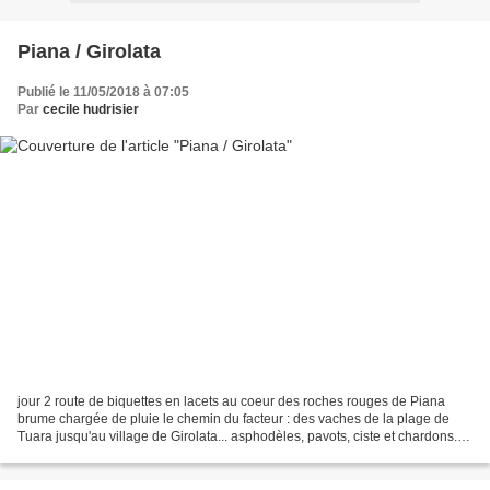
Piana / Girolata
Publié le 11/05/2018 à 07:05
Par
cecile hudrisier
jour 2 route de biquettes en lacets au coeur des roches rouges de Piana
brume chargée de pluie le chemin du facteur : des vaches de la plage de
Tuara jusqu'au village de Girolata... asphodèles, pavots, ciste et chardons.
*** pour + d'infos sur la rando,...