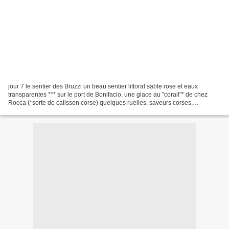
jour 7 le sentier des Bruzzi un beau sentier littoral sable rose et eaux
transparentes *** sur le port de Bonifacio, une glace au "corail"* de chez
Rocca (*sorte de calisson corse) quelques ruelles, saveurs corses,
persiennes et vielles portes puis emprunter...