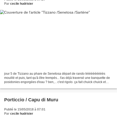
Par
cecile hudrisier
jour 5 de Tizzano au phare de Senetosa départ de rando trèèèèèèèèès
mouillé et puis, tant qu'à être trempés... t'as déjà traversé une banquette de
posidonies engorgées d'eau ? ben,... c'est rigolo. ça fait chuick chuick et
aussi splosh quand tu t'enlises...
Porticcio / Capu di Muru
Publié le 15/05/2018 à 07:01
Par
cecile hudrisier