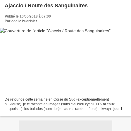
Ajaccio / Route des Sanguinaires
Publié le 10/05/2018 à 07:00
Par
cecile hudrisier
De retour de cette semaine en Corse du Sud (exceptionnellement
pluvieuse), je te raconte en images (sans ciel bleu cyan100% ni eaux
turquoises), les balades (humides) et autres randonnées (en kway) : jour 1
Arrivés à Ajaccio, louer une voiture et partir...