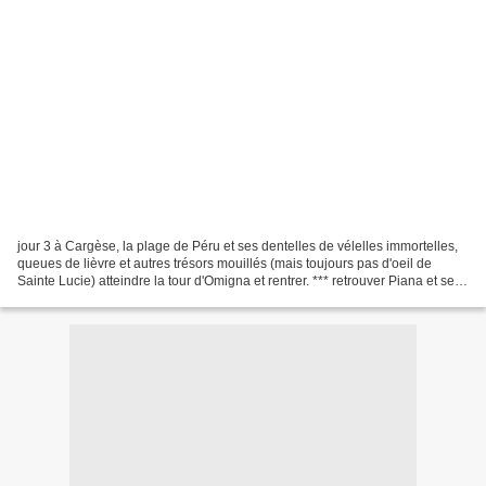
jour 3 à Cargèse, la plage de Péru et ses dentelles de vélelles immortelles,
queues de lièvre et autres trésors mouillés (mais toujours pas d'oeil de
Sainte Lucie) atteindre la tour d'Omigna et rentrer. *** retrouver Piana et ses
roches aux mille visages...