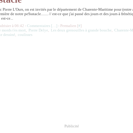
c Pierre L'Ours, on est invités par le département de Charente-Maritime pour (entre 
mière de notre peSsstacle........ // est-ce que j'ai passé des jours et des jours à fréné
 est-ce...
udrisier à 06:42 -
Commentaires [
…
]
- Permalien [
#
]
te mords t'es mort
,
Pierre Delye
,
Les deux grenouilles à grande bouche
,
Charente-M
te dessiné
,
coulisses
Publicité