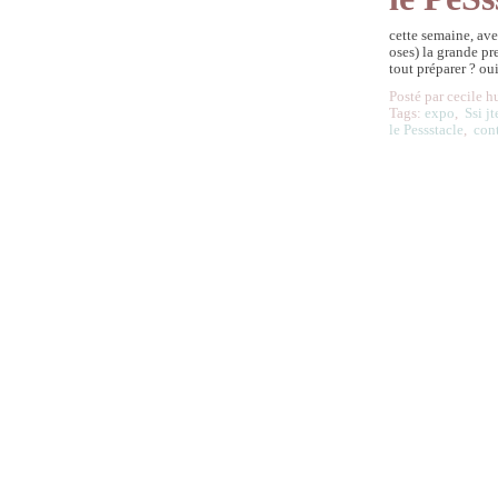
cette semaine, ave
oses) la grande pre
tout préparer ? oui
Posté par cecile h
Tags:
expo
,
Ssi j
le Pessstacle
,
con