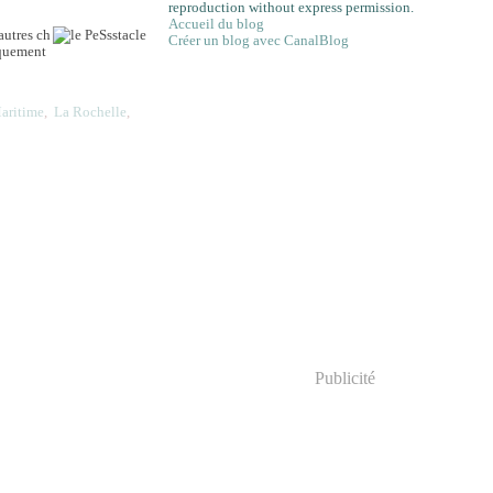
reproduction without express permission.
Accueil du blog
autres ch
Créer un blog avec CanalBlog
tiquement
aritime
,
La Rochelle
,
Publicité