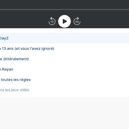
 DayZ
 a 13 ans (et vous l'avez ignoré)
e (littéralement)
im Rayan
 toutes les règles
s les jeux vidéo
us choquant de Rockstar ? - Le scandale BULLY
e plus moche de Steam
du RÊVE tourne au CAUCHEMAR