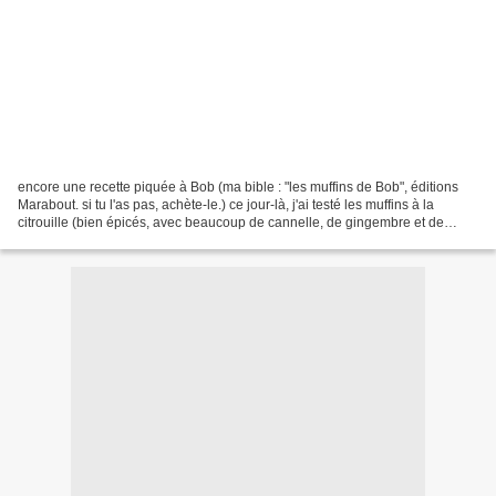
encore une recette piquée à Bob (ma bible : "les muffins de Bob", éditions
Marabout. si tu l'as pas, achète-le.) ce jour-là, j'ai testé les muffins à la
citrouille (bien épicés, avec beaucoup de cannelle, de gingembre et de
muscade) que Bob a la bonne...