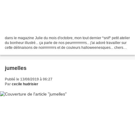
dans le magazine Julie du mois d'octobre, mon tout dernier *snif* petit atelier
du bonheur illustré... ça parle de nos peurrrrrrrrrrrs... j'ai adoré travailler sur
cette délinaisons de noirrrrrrrrrs et de couleurs halloweenesques... chers
gens arachnophobes,...
jumelles
Publié le 13/08/2019 à 06:27
Par
cecile hudrisier