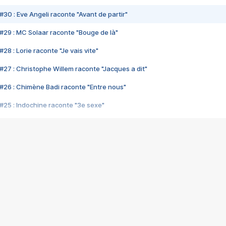
#30 : Eve Angeli raconte "Avant de partir"
#29 : MC Solaar raconte "Bouge de là"
28 : Lorie raconte "Je vais vite"
#27 : Christophe Willem raconte "Jacques a dit"
#26 : Chimène Badi raconte "Entre nous"
#25 : Indochine raconte "3e sexe"
#24 : Zaho raconte "C'est chelou"
#23 : Patrick Bruel raconte "Au café des délices"
#22 : Kyo raconte "Le chemin"
#21 : Nolwenn Leroy raconte "Cassé"
#20 : Patrick Hernandez raconte "Born to be alive"
#19 : Lorie raconte "Près de moi"