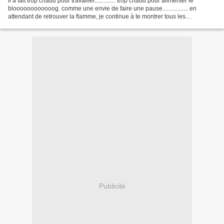
il a fait trop chaud pour travailler.............. trop chaud pour alimenter le
bloooooooooooog. comme une envie de faire une pause................. en
attendant de retrouver la flamme, je continue à te montrer tous les
challenges que j'ai dessinés. dessin...
Publicité