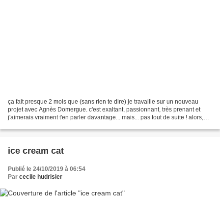
ça fait presque 2 mois que (sans rien te dire) je travaille sur un nouveau
projet avec Agnès Domergue. c'est exaltant, passionnant, très prenant et
j'aimerais vraiment t'en parler davantage... mais... pas tout de suite ! alors,
pour patienter (et je l'espère,...
ice cream cat
Publié le 24/10/2019 à 06:54
Par
cecile hudrisier